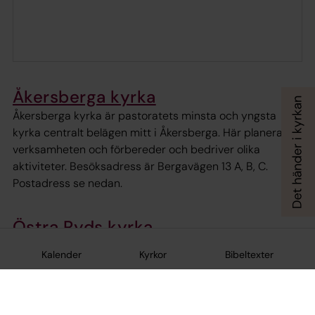
Åkersberga kyrka
Åkersberga kyrka är pastoratets minsta och yngsta
kyrka centralt belägen mitt i Åkersberga. Här planerar vi
verksamheten och förbereder och bedriver olika
aktiviteter. Besöksadress är Bergavägen 13 A, B, C.
Postadress se nedan.
Östra Ryds kyrka
Kyrkan är vackert belägen på en kulle vid Kyrkviken nära
Kalender
Kyrkor
Bibeltexter
Rydboholms slott i Österåkers kommun. Bud- och
besöksadress är Östra Ryds kyrkväg 21, 184 94
Åkersberga. Postadress se nedan.