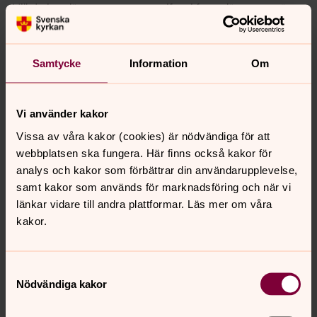
Vill du inte lämna personuppgifter i formuläret ovan är
du alltid välkommen att kontakta församlingen.
Samtycke
Information
Om
Anmälan
Vi använder kakor
Vid frågor, välkommen att kontakta
Vissa av våra kakor (cookies) är nödvändiga för att
Pernilla
webbplatsen ska fungera. Här finns också kakor för
analys och kakor som förbättrar din användarupplevelse,
samt kakor som används för marknadsföring och när vi
länkar vidare till andra plattformar. Läs mer om våra
kakor.
Samtyckesval
Nödvändiga kakor