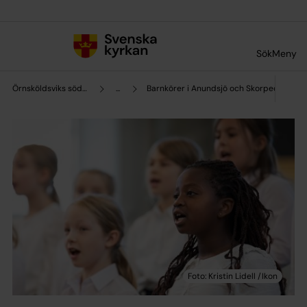
Till innehållet
Till undermeny
Sök
Meny
Örnsköldsviks södra pastorat
...
Barnkörer i Anundsjö och Skorped