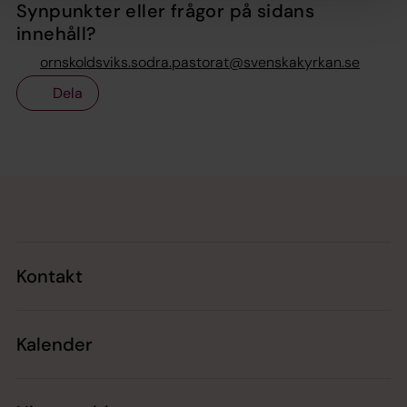
Synpunkter eller frågor på sidans
innehåll?
ornskoldsviks.sodra.pastorat@svenskakyrkan.se
Dela
Tillbaka till toppen
Tillbaka till innehållet
Kontakt
Kalender