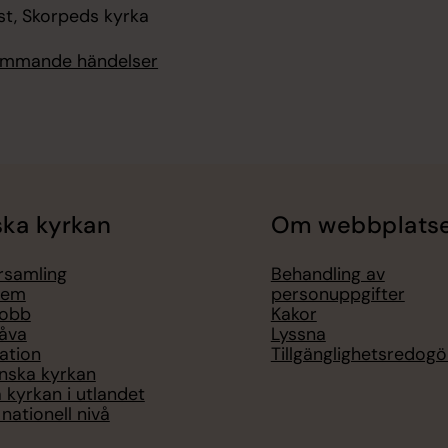
st, Skorpeds kyrka
kommande händelser
ka kyrkan
Om webbplats
örsamling
Behandling av
lem
personuppgifter
jobb
Kakor
åva
Lyssna
ation
Tillgänglighetsredogö
nska kyrkan
 kyrkan i utlandet
nationell nivå