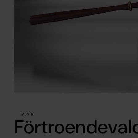
Lyssna
Förtroendeval