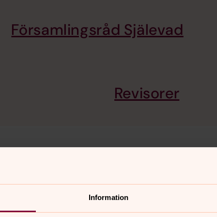
Församlingsråd Själevad
Revisorer
amlingsråd eller kyrkoråd?
Information
oll så att inga personuppgifter