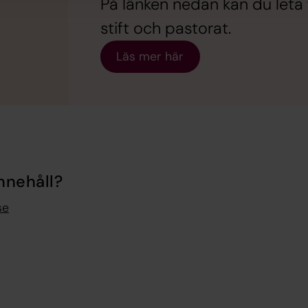
På länken nedan kan du leta 
stift och pastorat.
Läs mer här
nnehåll?
se