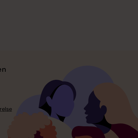
en
relse