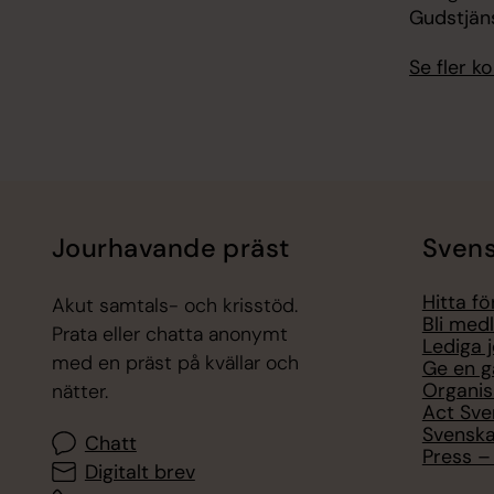
Gudstjän
Se fler 
Jourhavande präst
Svens
Hitta f
Akut samtals- och krisstöd.
Bli med
Prata eller chatta anonymt
Lediga 
med en präst på kvällar och
Ge en g
Organis
nätter.
Act Sve
Svenska
Chatt
Press – 
Digitalt brev