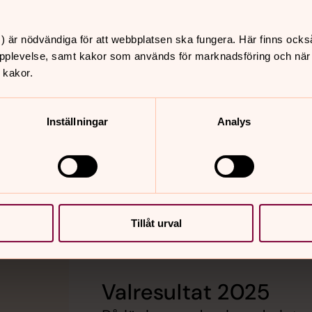
 i Själevad, tel 0660-59400 eller
orat@svenskakyrkan.se
) är nödvändiga för att webbplatsen ska fungera. Här finns ocks
pplevelse, samt kakor som används för marknadsföring och när vi
 kakor.
Inställningar
Analys
Tillåt urval
Valresultat 2025