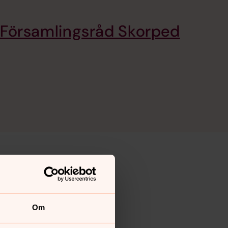
Församlingsråd Skorped
Om