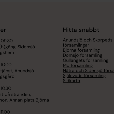
er
Hitta snabbt
Anundsjö och Skorpeds
 09.30
församlingar
(h)gäng, Sidensjö
Björna församling
ngshem
Domsjö församling
Gullängets församling
 10.00
Mo församling
Nätra och Sidensjö förs
tjänst, Anundsjö
Själevads församling
ngsgård
Sidkarta
 10.30
st på stranden,
mon, Annan plats Björna
 11.00