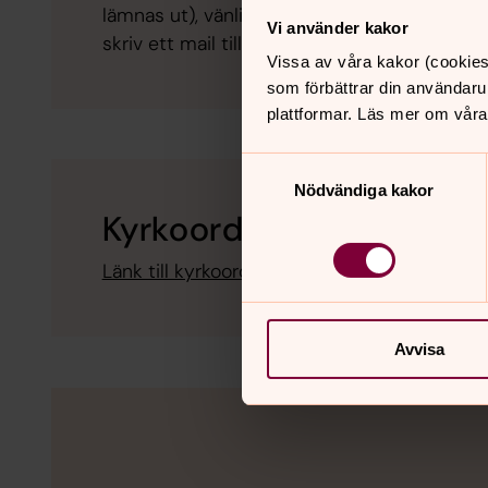
lämnas ut), vänligen kontakta vår expedition
Vi använder kakor
skriv ett mail till ornskoldsviks.sodra.past
Vissa av våra kakor (cookies
som förbättrar din användaru
plattformar. Läs mer om våra
Samtyckesval
Nödvändiga kakor
Kyrkoordningen
Länk till kyrkoordningen
Avvisa