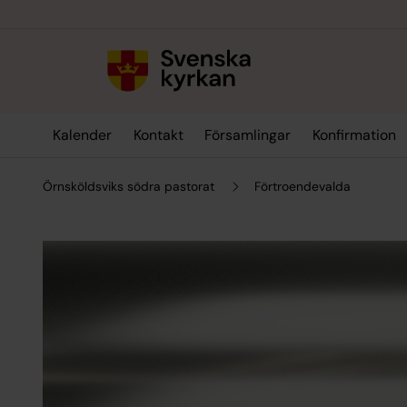
Till innehållet
Till undermeny
Kalender
Kontakt
Församlingar
Konfirmation
Örnsköldsviks södra pastorat
Förtroendevalda