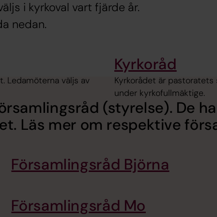
js i kyrkoval vart fjärde år.
da nedan.
Kyrkoråd
t. Ledamöterna väljs av
Kyrkorådet är pastoratets 
under kyrkofullmäktige.
 församlingsråd (styrelse). De ha
et. Läs mer om respektive för
Församlingsråd Björna
Församlingsråd Mo