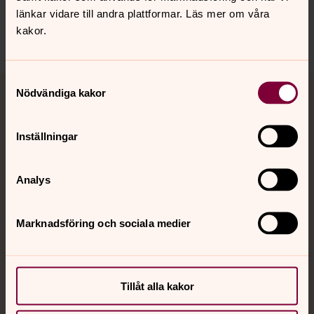
Dela
länkar vidare till andra plattformar. Läs mer om våra
kakor.
Tillbaka till toppen
Tillbaka till innehållet
Samtyckesval
Nödvändiga kakor
Inställningar
Kontakt
Analys
Kalender
Marknadsföring och sociala medier
Hitta snabbt
Tillåt alla kakor
Sociala kanaler