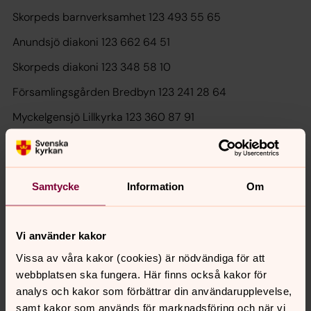
Skorpeds barnverksamhet 123 493 55 65
Anundsjö diakoni 123 662 64 51
Skorpeds diakoni 123 348 58 10
Församlingsgården Bredbyn 123 241 28 64
Myckelgensjö Lillkyrka 123 360 87 91
Om det inte framgår vad inbetalningen gäller skickas
pengarna till Act Svenska kyrkan, enligt vår rutin för hur
omärkta inbetalningar hanteras.
Samtycke
Information
Om
Vi använder kakor
Senast ändrad 20 september 2024
Synpunkter eller frågor på sidans
Vissa av våra kakor (cookies) är nödvändiga för att
innehåll?
webbplatsen ska fungera. Här finns också kakor för
analys och kakor som förbättrar din användarupplevelse,
ornskoldsviks.sodra.pastorat@svenskakyrkan.se
samt kakor som används för marknadsföring och när vi