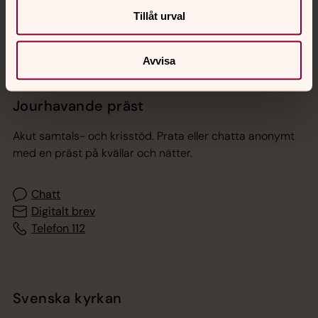
Tillåt urval
Avvisa
Jourhavande präst
Akut samtals- och krisstöd. Prata eller chatta anonymt
med en präst på kvällar och nätter.
Chatt
Digitalt brev
Telefon 112
Svenska kyrkan