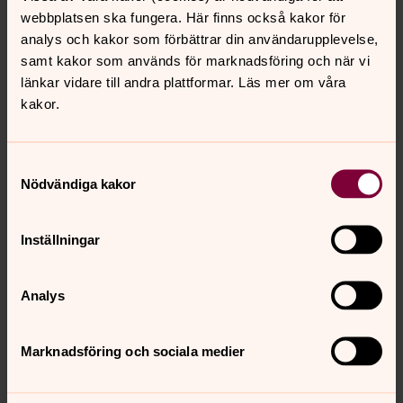
webbplatsen ska fungera. Här finns också kakor för
analys och kakor som förbättrar din användarupplevelse,
Mer om Pernilla Sjölund
samt kakor som används för marknadsföring och när vi
Kantor i Anundsjö och Skorpeds församlingar
länkar vidare till andra plattformar. Läs mer om våra
kakor.
Samtyckesval
Nödvändiga kakor
Annica Söderström
Mobil:
073-0511360
Inställningar
annica.soderstrom@svenskakyrkan.se
E-post:
Mer om Annica Söderström
Analys
Kantor i Anundsjö och Skorpeds församlingar
Marknadsföring och sociala medier