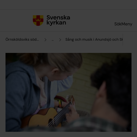
Till innehållet
Till undermeny
Sök
Meny
Örnsköldsviks södra pastorat
...
Sång och musik i Anundsjö och Skorped