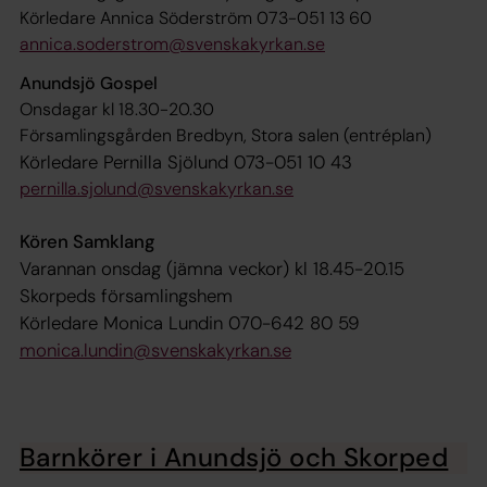
Körledare Annica Söderström 073-051 13 60
annica.soderstrom@svenskakyrkan.se
Anundsjö Gospel
Onsdagar kl 18.30-20.30
Församlingsgården Bredbyn, Stora salen (entréplan)
Körledare Pernilla Sjölund 073-051 10 43
pernilla.sjolund@svenskakyrkan.se
Kören Samklang
Varannan onsdag (jämna veckor) kl 18.45-20.15
Skorpeds församlingshem
Körledare Monica Lundin 070-642 80 59
monica.lundin@svenskakyrkan.se
Barnkörer i Anundsjö och Skorped