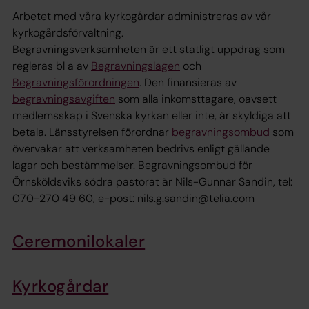
Arbetet med våra kyrkogårdar administreras av vår
kyrkogårdsförvaltning.
Begravningsverksamheten är ett statligt uppdrag som
regleras bl a av
Begravningslagen
och
Begravningsförordningen
. Den finansieras av
begravningsavgiften
som alla inkomsttagare, oavsett
medlemsskap i Svenska kyrkan eller inte, är skyldiga att
betala. Länsstyrelsen förordnar
begravningsombud
som
övervakar att verksamheten bedrivs enligt gällande
lagar och bestämmelser. Begravningsombud för
Örnsköldsviks södra pastorat är Nils-Gunnar Sandin, tel:
070-270 49 60, e-post: nils.g.sandin@telia.com
Ceremonilokaler
Kyrkogårdar