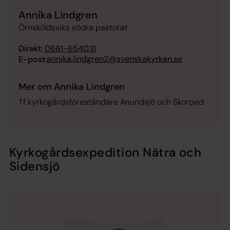
Annika Lindgren
Örnsköldsviks södra pastorat
Direkt:
0661-654031
annika.lindgren2@svenskakyrkan.se
E-post:
Mer om Annika Lindgren
Tf kyrkogårdsföreståndare Anundsjö och Skorped
Kyrkogårdsexpedition Nätra och
Sidensjö