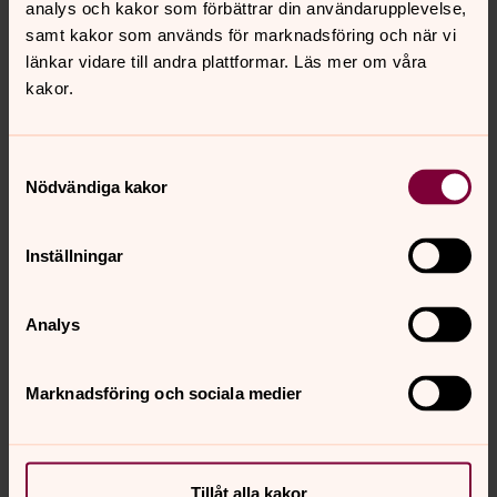
Peter Gyllenflykt
analys och kakor som förbättrar din användarupplevelse,
Örnsköldsviks södra pastorat
samt kakor som används för marknadsföring och när vi
länkar vidare till andra plattformar. Läs mer om våra
Direkt:
0660-29 97 55
kakor.
peter.gyllenflykt@svenskakyrkan.se
E-post:
Mer om Peter Gyllenflykt
Samtyckesval
Nödvändiga kakor
Tf föreståndare 27/7-25/10, Vaktmästare Nätra
kyrkogård
Inställningar
Kyrkogårdsexpedition Själevad
Analys
Marknadsföring och sociala medier
Tillåt alla kakor