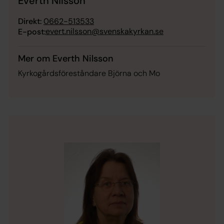
Everth Nilsson
Direkt:
0662-513533
evert.nilsson@svenskakyrkan.se
E-post:
Mer om Everth Nilsson
Kyrkogårdsföreståndare Björna och Mo