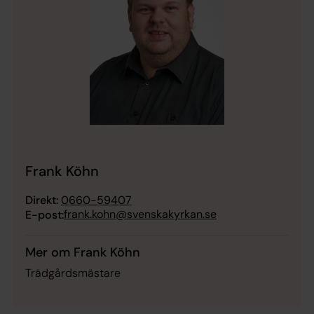
Frank Köhn
Direkt:
0660-59407
frank.kohn@svenskakyrkan.se
E-post:
Mer om Frank Köhn
Trädgårdsmästare