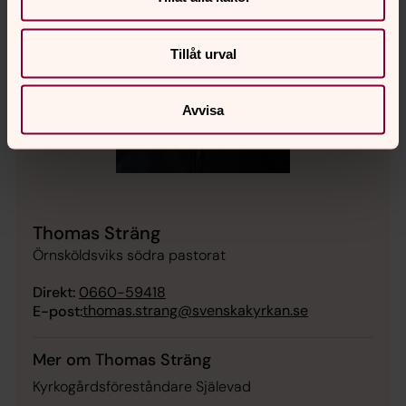
Tillåt urval
Avvisa
Thomas Sträng
Örnsköldsviks södra pastorat
Direkt:
0660-59418
thomas.strang@svenskakyrkan.se
E-post:
Mer om Thomas Sträng
Kyrkogårdsföreståndare Själevad