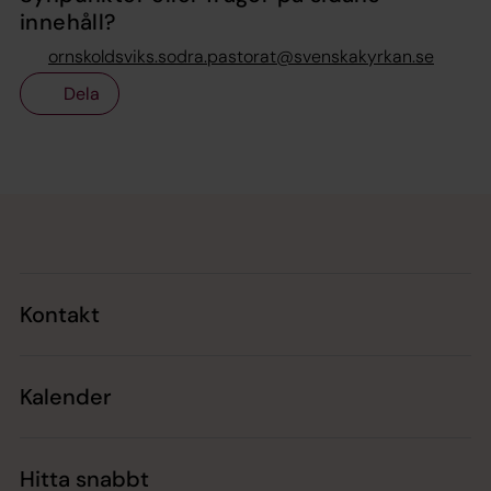
innehåll?
ornskoldsviks.sodra.pastorat@svenskakyrkan.se
Dela
Tillbaka till toppen
Tillbaka till innehållet
Kontakt
Kalender
Hitta snabbt