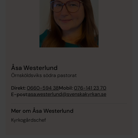
Åsa Westerlund
Örnsköldsviks södra pastorat
Direkt:
0660-594 38
Mobil:
076-141 23 70
asa.westerlund@svenskakyrkan.se
E-post:
Mer om Åsa Westerlund
Kyrkogårdschef