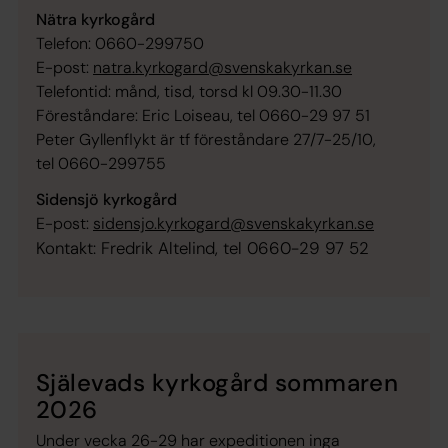
Nätra kyrkogård
Telefon: 0660-299750
E-post:
natra.kyrkogard@svenskakyrkan.se
Telefontid: månd, tisd, torsd kl 09.30-11.30
Föreståndare: Eric Loiseau, tel 0660-29 97 51
Peter Gyllenflykt är tf föreståndare 27/7-25/10,
tel 0660-299755
Sidensjö kyrkogård
E-post:
sidensjo.kyrkogard@svenskakyrkan.se
Kontakt: Fredrik Altelind, tel 0660-29 97 52
Själevads kyrkogård sommaren
2026
Under vecka 26-29 har expeditionen inga