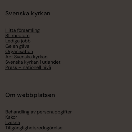
Svenska kyrkan
Hitta församling
Bli medlem
Lediga jobb
Ge en gåva
Organisation
Act Svenska kyrkan
Svenska kyrkan i utlandet
Press – nationell nivå
Om webbplatsen
Behandling av personuppgifter
Kakor
Lyssna
Tillgänglighetsredogörelse