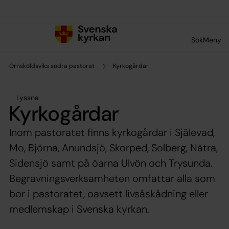
Till innehållet
Till undermeny
Sök
Meny
Örnsköldsviks södra pastorat
Kyrkogårdar
Lyssna
Kyrkogårdar
Inom pastoratet finns kyrkogårdar i Själevad,
Mo, Björna, Anundsjö, Skorped, Solberg, Nätra,
Sidensjö samt på öarna Ulvön och Trysunda.
Begravningsverksamheten omfattar alla som
bor i pastoratet, oavsett livsåskådning eller
medlemskap i Svenska kyrkan.