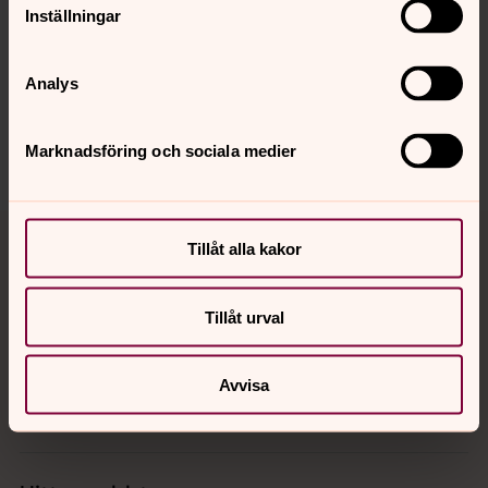
Synpunkter eller frågor på sidans
Inställningar
innehåll?
orgryte.pastorat@svenskakyrkan.se
Analys
Dela
Marknadsföring och sociala medier
Tillbaka till toppen
Tillbaka till innehållet
Tillåt alla kakor
Tillåt urval
Kontakt
Avvisa
Kalender