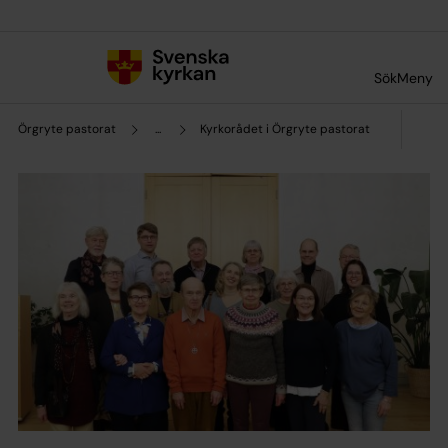
Till innehållet
Till undermeny
Sök
Meny
Örgryte pastorat
...
Kyrkorådet i Örgryte pastorat