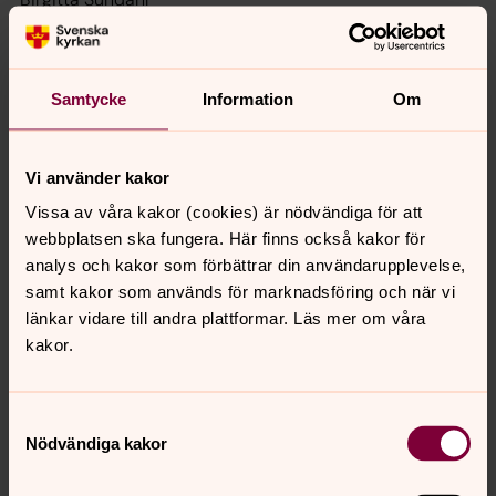
Helene Svensson
Ersättare:
Samtycke
Information
Om
Oskar Hultin Bäckersten
Johannes Hellberg
Lars-Åke Johansson
Vi använder kakor
Stina Knutsson
Vissa av våra kakor (cookies) är nödvändiga för att
Vendela Lapidus
webbplatsen ska fungera. Här finns också kakor för
Michael Törnkvist
analys och kakor som förbättrar din användarupplevelse,
samt kakor som används för marknadsföring och när vi
länkar vidare till andra plattformar. Läs mer om våra
kakor.
Samtyckesval
Nödvändiga kakor
Senast ändrad 24 juni 2026