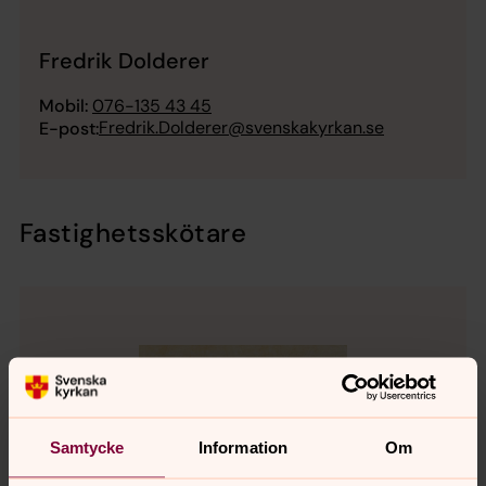
Fredrik Dolderer
Mobil:
076-135 43 45
Fredrik.Dolderer@svenskakyrkan.se
E-post:
Fastighetsskötare
Samtycke
Information
Om