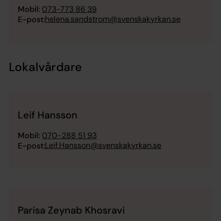
Mobil:
073-773 86 39
helena.sandstrom@svenskakyrkan.se
E-post:
Lokalvårdare
Leif Hansson
Mobil:
070-288 51 93
Leif.Hansson@svenskakyrkan.se
E-post:
Parisa Zeynab Khosravi