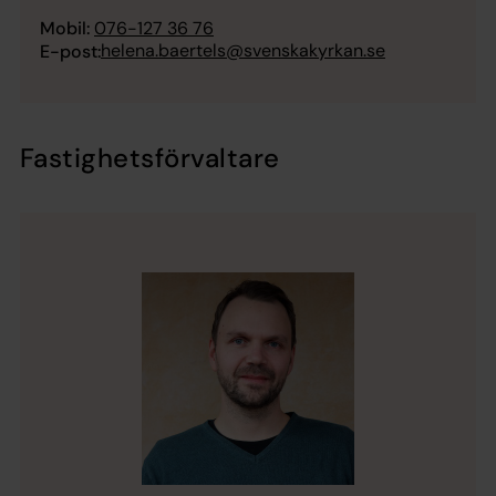
Mobil:
076-127 36 76
helena.baertels@svenskakyrkan.se
E-post:
Fastighetsförvaltare