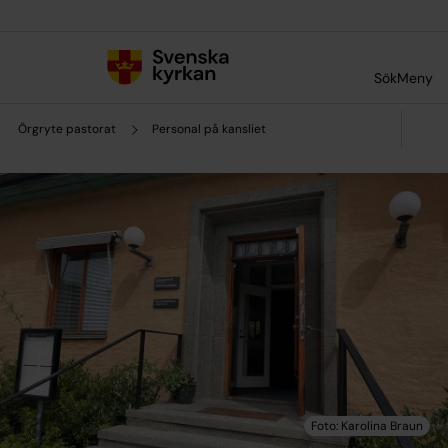
Till innehållet
Till undermeny
Sök
Meny
Örgryte pastorat
Personal på kansliet