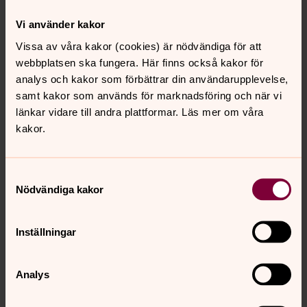
Vi använder kakor
Vissa av våra kakor (cookies) är nödvändiga för att
webbplatsen ska fungera. Här finns också kakor för
analys och kakor som förbättrar din användarupplevelse,
Sofia Bohman
samt kakor som används för marknadsföring och när vi
länkar vidare till andra plattformar. Läs mer om våra
Mobil:
076-146 43 66
kakor.
Sofia.Bohman@svenskakyrkan.se
E-post:
Samtyckesval
Nödvändiga kakor
Förvaltningssekreterare
Inställningar
Analys