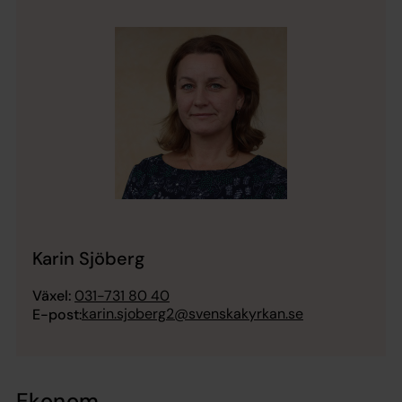
Karin Sjöberg
Växel:
031-731 80 40
karin.sjoberg2@svenskakyrkan.se
E-post:
Ekonom