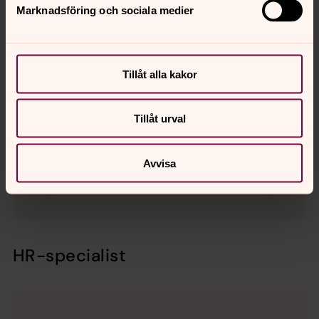
Marknadsföring och sociala medier
Tillåt alla kakor
Tillåt urval
Eva Linnestjerna
Avvisa
Mobil:
076-126 04 62
eva.linnestjerna@svenskakyrkan.se
E-post:
HR-specialist