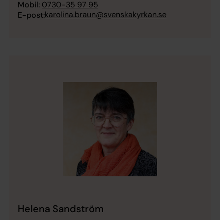
Mobil:
0730-35 97 95
karolina.braun@svenskakyrkan.se
E-post:
Helena Sandström