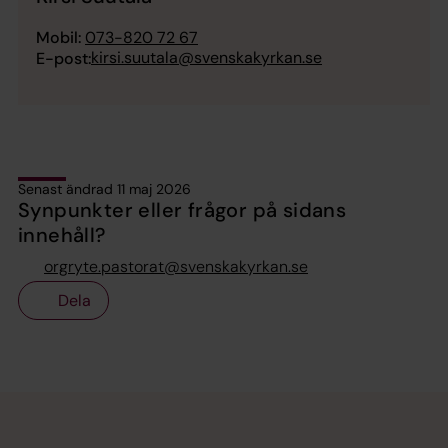
Mobil:
073-820 72 67
kirsi.suutala@svenskakyrkan.se
E-post:
Senast ändrad 11 maj 2026
Synpunkter eller frågor på sidans
innehåll?
orgryte.pastorat@svenskakyrkan.se
Dela
Tillbaka till toppen
Tillbaka till innehållet