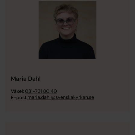
Maria Dahl
Växel:
031-731 80 40
maria.dahl@svenskakyrkan.se
E-post: