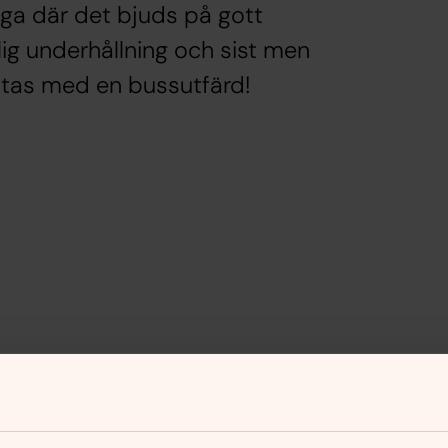
iga där det bjuds på gott
ig underhållning och sist men
slutas med en bussutfärd!