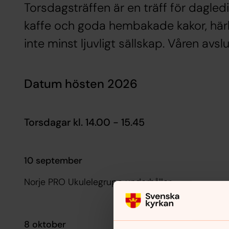
Torsdagsträffen är en träff för dagled
kaffe och goda hembakade kakor, härl
inte minst ljuvligt sällskap. Våren av
Datum hösten 2026
Torsdagar kl. 14.00 - 15.45
10 september
Norje PRO Ukulelegrupp underhåller
8 oktober