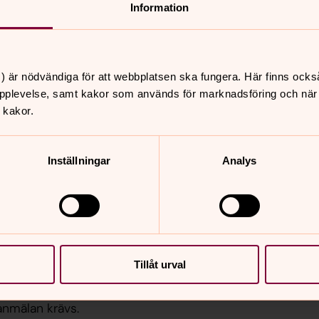
Information
oristiskt krydda - och välbekant
) är nödvändiga för att webbplatsen ska fungera. Här finns ocks
pplevelse, samt kakor som används för marknadsföring och när vi
 kakor.
fter
Inställningar
Analys
ill församlingshemmet i Mjällby, finns
kostnad. Vid önskemål om skjuts: kontakta
.
Tillåt urval
ranmälan krävs.