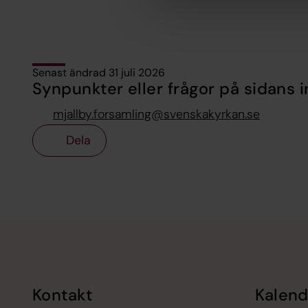
Senast ändrad 31 juli 2026
Synpunkter eller frågor på sidans i
mjallby.forsamling@svenskakyrkan.se
Dela
Tillbaka till toppen
Tillbaka till innehållet
Kontakt
Kalend