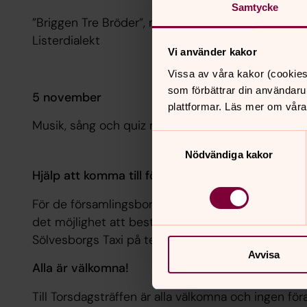
Samtycke
”Briggen Tre Bröder”, musikunderhållning med hum
Listerdialekt
Vi använder kakor
Vissa av våra kakor (cookies
som förbättrar din användaru
5 november
plattformar. Läs mer om våra
Musik, sång och quiz med församlingens egna kra
Samtyckesval
Nödvändiga kakor
Hjälp att komma till församlingshemmet
För de församlingsbor som inte själva kan ta sig t
det möjlighet att beställa taxi till en reducerad 
Sölvesborgs Taxi på telefonnummer 0456-185 00
Avvisa
Alla är välkomna!
Till Torsdagsträffen är alla välkomna och ingen fö