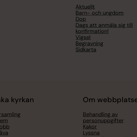
Aktuellt
Barn- och ungdom
Dop
Dags att anmäla sig till
konfirmation!
Vigsel
Begravning
Sidkarta
ka kyrkan
Om webbplats
örsamling
Behandling av
lem
personuppgifter
jobb
Kakor
åva
Lyssna