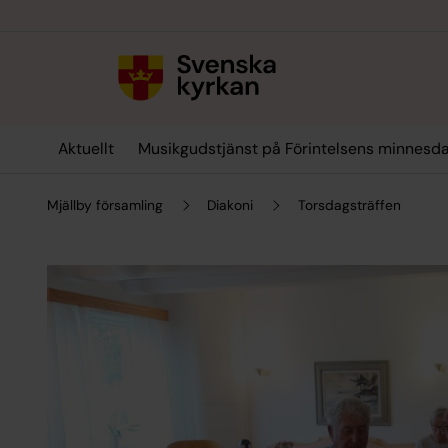
Till innehållet
Till undermeny
Aktuellt
Musikgudstjänst på Förintelsens minnesda
Mjällby församling
Diakoni
Torsdagsträffen