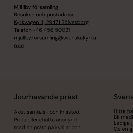
Mjällby församling
Besöks- och postadress:
Kyrkvägen 4, 29471 Sölvesborg
Telefon:
+46 456 50021
mjallby.forsamling@svenskakyrka
n.se
Jourhavande präst
Svens
Hitta f
Akut samtals- och krisstöd.
Bli med
Prata eller chatta anonymt
Lediga 
med en präst på kvällar och
Ge en g