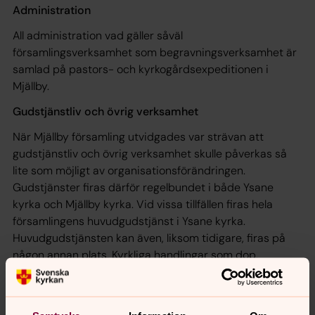
Administration
All administration vad gäller såväl
församlingsverksamhet som begravningsverksamhet är
samlad på pastors- och kyrkogårdsexpeditionen i
Mjällby.
Gudstjänstliv och övrig verksamhet
När Mjällby församling utvidgades var strävan att
gudstjänstliv och övrig verksamhet skulle påverkas så
lite som möjligt av organisationsförändringen.
Gudstjänster firas därför regelbundet i både Ysane
kyrka och Mjällby kyrka. Vid vissa tillfällen firas hela
församlingens huvudgudstjänst i Ysane kyrka.
Huvudgudstjänsten kan även, liksom tidigare, firas på
någon annan plats. Kyrkliga handlingar som dop,
konfirmation, vigsel och begravning kan ske i båda
kyrkorna enligt önskemål.
Mer information