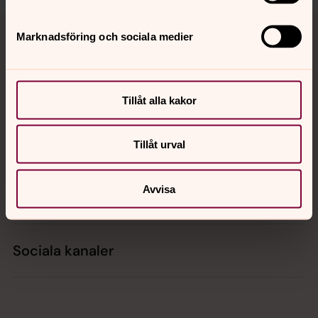
Tillbaka till toppen
Tillbaka till innehållet
Marknadsföring och sociala medier
Kontakt
Tillåt alla kakor
Kalender
Tillåt urval
Avvisa
Hitta snabbt
Sociala kanaler