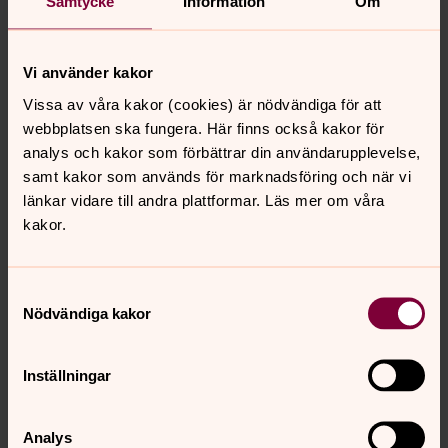
Samtycke
Information
Om
Fortlöpande information om församlingens verksamhet
presenteras i församlingsbladet ”Kyrknytt” som delas ut
Vi använder kakor
till samtliga hushåll.
Vissa av våra kakor (cookies) är nödvändiga för att
Frågor besvaras på pastors- och
webbplatsen ska fungera. Här finns också kakor för
kyrkogårdsexpeditionen, Kyrkvägen 4, tel. 0456-
analys och kakor som förbättrar din användarupplevelse,
500 21, e-post:
mjallby.forsamling@svenskakyrkan.se
samt kakor som används för marknadsföring och när vi
länkar vidare till andra plattformar. Läs mer om våra
kakor.
Senast ändrad 14 maj 2021
Synpunkter eller frågor på sidans
Samtyckesval
innehåll?
Nödvändiga kakor
mjallby.forsamling@svenskakyrkan.se
Dela
Inställningar
Analys