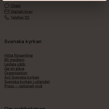
Chatt
Digitalt brev
Telefon 112
Svenska kyrkan
Hitta församling
Bli medlem
Lediga jobb
Ge en gåva
Organisation
Act Svenska kyrkan
Svenska kyrkan i utlandet
Press – nationell nivå
Om webbplatsen