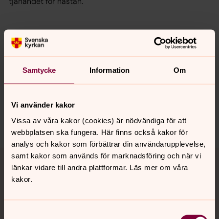
tjänandet för nästan.
Senast ändrad 23 oktober 2024
Synpunkter eller frågor på sidans
innehåll?
Samtycke
Information
Om
mjallby.forsamling@svenskakyrkan.se
Dela
Vi använder kakor
Vissa av våra kakor (cookies) är nödvändiga för att
webbplatsen ska fungera. Här finns också kakor för
analys och kakor som förbättrar din användarupplevelse,
Tillbaka till toppen
Tillbaka till innehållet
samt kakor som används för marknadsföring och när vi
länkar vidare till andra plattformar. Läs mer om våra
kakor.
Kontakt
Samtyckesval