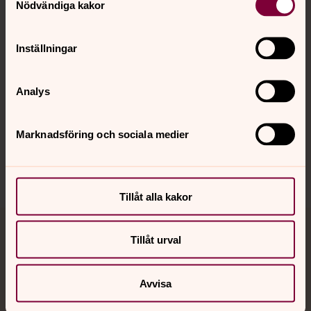
Nödvändiga kakor
Kalender
Inställningar
Hitta snabbt
Analys
Sociala kanaler
Marknadsföring och sociala medier
Tillåt alla kakor
Jourhavande präst
Tillåt urval
Akut samtals- och krisstöd. Prata eller chatta anonymt
Avvisa
med en präst på kvällar och nätter.