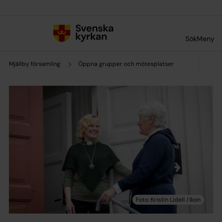
Till innehållet
Till undermeny
Sök
Meny
Mjällby församling
Öppna grupper och mötesplatser