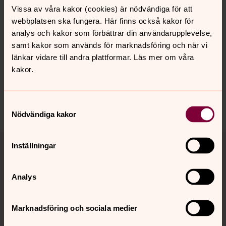
Vissa av våra kakor (cookies) är nödvändiga för att
webbplatsen ska fungera. Här finns också kakor för
Senast ändrad 23 oktober 2024
analys och kakor som förbättrar din användarupplevelse,
Synpunkter eller frågor på sidans
samt kakor som används för marknadsföring och när vi
innehåll?
länkar vidare till andra plattformar. Läs mer om våra
mjallby.forsamling@svenskakyrkan.se
kakor.
Dela
Samtyckesval
Nödvändiga kakor
Tillbaka till toppen
Tillbaka till innehållet
Inställningar
Analys
Kontakt
Marknadsföring och sociala medier
Kalender