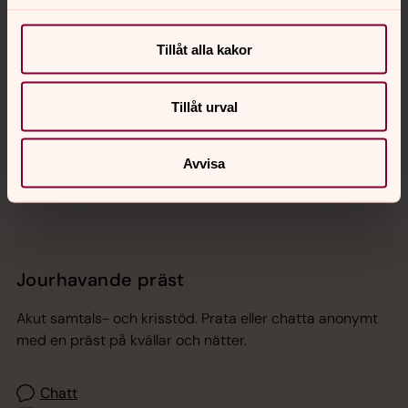
Tillåt alla kakor
Hitta snabbt
Tillåt urval
Sociala kanaler
Avvisa
Jourhavande präst
Akut samtals- och krisstöd. Prata eller chatta anonymt
med en präst på kvällar och nätter.
Chatt