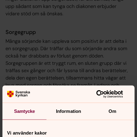
upp sådant som kan tynga och diakonen erbjuder
vidare stöd om så önskas.
Sorgegrupp
Många sörjande kan uppleva som positivt är att delta i
en sorgegrupp. Där träffar du som sörjande andra som
också har drabbats av förlust genom döden.
Sorgegruppen är ett tryggt rum, en sluten grupp där vi
träffas sex gånger och får lyssna till andras berättelser,
dela den egen berättelsen, tillsammans hitta vägar att
leva med sorgen och försöka se framåt. Ledare och
ansvariga är församlingens präster och församlingens
diakon.
Är du intresserad av att delta i en sorgegrupp, kontakta
Samtycke
Information
Om
Carin Hompe
Svedberg 0456 566 03 för vidare information.
Vi använder kakor