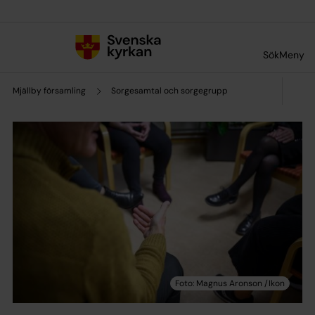
Till innehållet
Till undermeny
Sök
Meny
Mjällby församling
Sorgesamtal och sorgegrupp