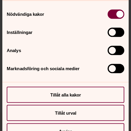
Samtyckesval
Nödvändiga kakor
Foto: M.B.
Ysane kyrka
Inställningar
Analys
Senast ändrad 31 maj 2016
Synpunkter eller frågor på sidans
innehåll?
Marknadsföring och sociala medier
mjallby.forsamling@svenskakyrkan.se
Dela
Tillåt alla kakor
Tillåt urval
Tillbaka till toppen
Tillbaka till innehållet