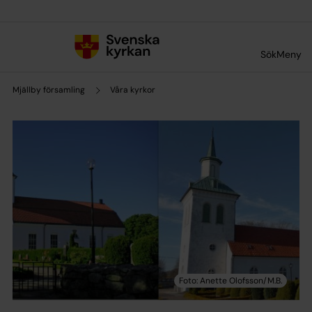
Till innehållet
Till undermeny
Sök
Meny
Mjällby församling
Våra kyrkor