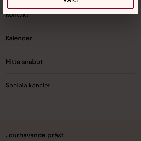
Avvisa
Kontakt
Kalender
Hitta snabbt
Sociala kanaler
Jourhavande präst