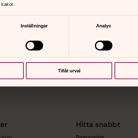
 kakor.
Inställningar
Analys
nnehåll?
Tillåt urval
er
Hitta snabbt
Begravning