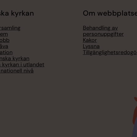
ka kyrkan
Om webbplats
örsamling
Behandling av
lem
personuppgifter
jobb
Kakor
åva
Lyssna
ation
Tillgänglighetsredogö
nska kyrkan
 kyrkan i utlandet
nationell nivå