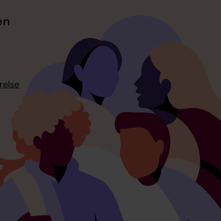
en
relse