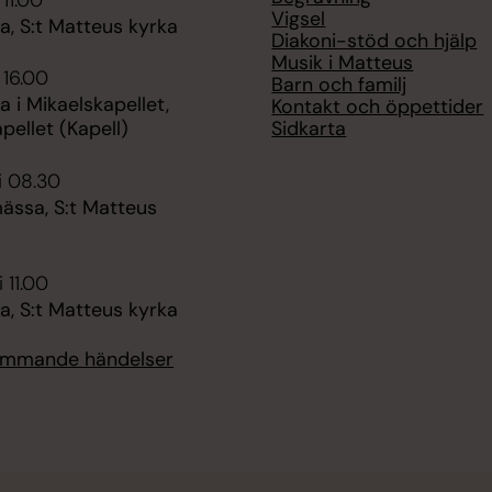
 11.00
Vigsel
, S:t Matteus kyrka
Diakoni-stöd och hjälp
Musik i Matteus
 16.00
Barn och familj
 i Mikaelskapellet,
Kontakt och öppettider
Sidkarta
pellet (Kapell)
i 08.30
ssa, S:t Matteus
 11.00
, S:t Matteus kyrka
kommande händelser