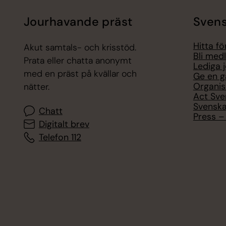
Jourhavande präst
Svens
Hitta f
Akut samtals- och krisstöd.
Bli med
Prata eller chatta anonymt
Lediga 
med en präst på kvällar och
Ge en g
Organis
nätter.
Act Sve
Svenska
Chatt
Press – 
Digitalt brev
Telefon 112