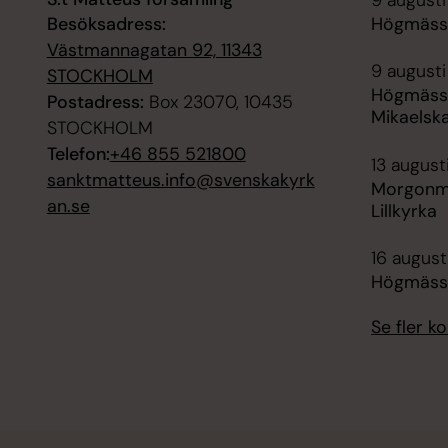
9 augusti
Besöksadress:
Högmässa
Västmannagatan 92, 11343
9 augusti
STOCKHOLM
Högmässa
Postadress:
Box 23070, 10435
Mikaelska
STOCKHOLM
Telefon:
+46 855 521800
13 august
sanktmatteus.info@svenskakyrk
Morgonmä
an.se
Lillkyrka
16 augusti
Högmässa
Se fler 