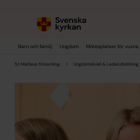
Till innehållet
Till undermeny
Barn och familj
Ungdom
Mötesplatser för vuxna
S:t Matteus församling
Ungdomskväll & Ledarutbildning