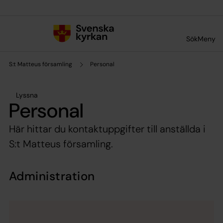
Till innehållet
Till undermeny
Sök
Meny
S:t Matteus församling
Personal
Lyssna
Personal
Här hittar du kontaktuppgifter till anställda i
S:t Matteus församling.
Administration