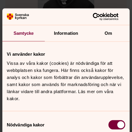
Samtycke
Information
Om
Vi använder kakor
Petter Sundelius
Kyrkoherde, Präst, S:t Matteus församling
Vissa av våra kakor (cookies) är nödvändiga för att
webbplatsen ska fungera. Här finns också kakor för
Direkt:
08-555 218 22
Mobil:
070-991 73 93
analys och kakor som förbättrar din användarupplevelse,
petter.sundelius2@svenskakyrkan.se
E-post:
samt kakor som används för marknadsföring och när vi
länkar vidare till andra plattformar. Läs mer om våra
kakor.
Kyrkomusiker
Samtyckesval
Nödvändiga kakor