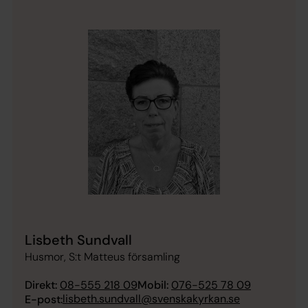
Lisbeth Sundvall
Husmor, S:t Matteus församling
Direkt:
08-555 218 09
Mobil:
076-525 78 09
lisbeth.sundvall@svenskakyrkan.se
E-post: