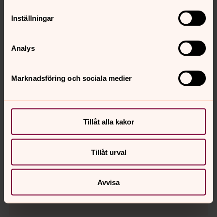
Inställningar
Analys
Marknadsföring och sociala medier
Tillåt alla kakor
Tillåt urval
Ida Fahl
Kyrkomusiker, S:t Matteus församling
Avvisa
ida.fahl@svenskakyrkan.se
E-post: