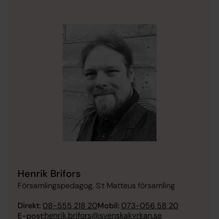
Henrik Brifors
Församlingspedagog, S:t Matteus församling
Direkt:
08-555 218 20
Mobil:
073-056 58 20
henrik.brifors@svenskakyrkan.se
E-post: