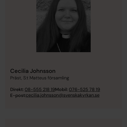
Cecilia Johnsson
Präst, S:t Matteus församling
Direkt:
08-555 218 19
Mobil:
076-525 78 19
cecilia.johnsson@svenskakyrkan.se
E-post: