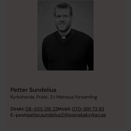
Petter Sundelius
Kyrkoherde, Präst, S:t Matteus församling
Direkt:
08-555 218 22
Mobil:
070-991 73 93
petter.sundelius2@svenskakyrkan.se
E-post: