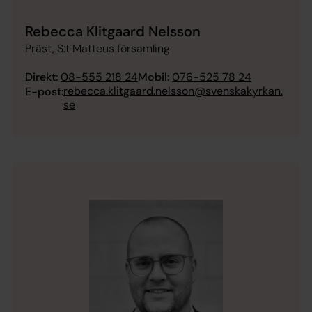
Rebecca Klitgaard Nelsson
Präst, S:t Matteus församling
Direkt:
08-555 218 24
Mobil:
076-525 78 24
rebecca.klitgaard.nelsson@svenskakyrkan.
E-post:
se