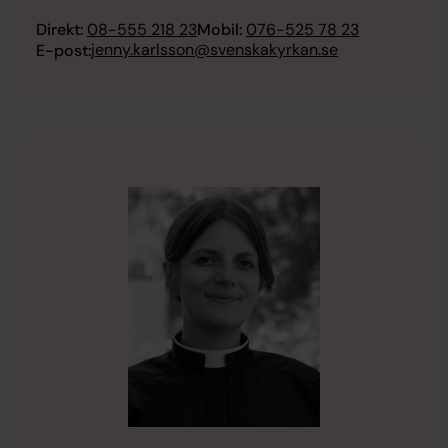
Direkt:
08-555 218 23
Mobil:
076-525 78 23
jenny.karlsson@svenskakyrkan.se
E-post: