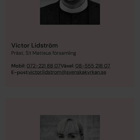
Victor Lidström
Präst, S:t Matteus församling
Mobil:
072-221 88 07
Växel:
08-555 218 07
victor.lidstrom@svenskakyrkan.se
E-post: