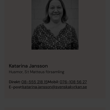
Katarina Jansson
Husmor, S:t Matteus församling
Direkt:
08-555 218 15
Mobil:
076-108 56 27
katarina.jansson@svenskakyrkan.se
E-post: