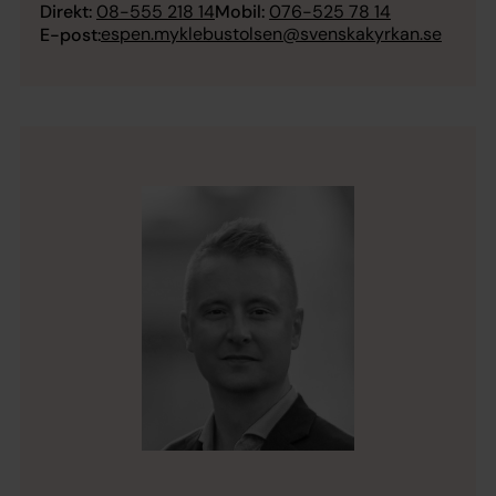
Direkt:
08-555 218 14
Mobil:
076-525 78 14
espen.myklebustolsen@svenskakyrkan.se
E-post: