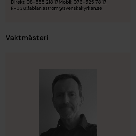
Direkt:
08-555 218 17
Mobil:
076-525 78 17
fabian.astrom@svenskakyrkan.se
E-post:
Vaktmästeri