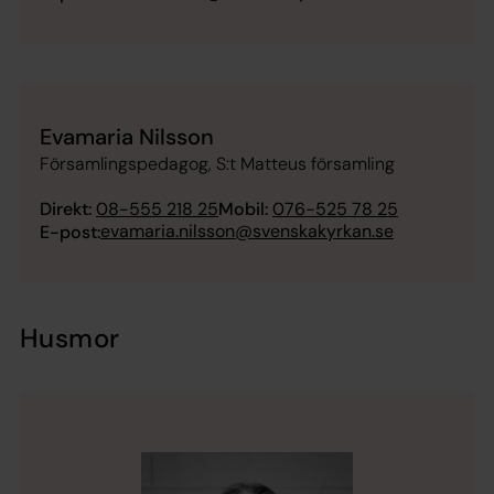
Evamaria Nilsson
Församlingspedagog, S:t Matteus församling
Direkt:
08-555 218 25
Mobil:
076-525 78 25
evamaria.nilsson@svenskakyrkan.se
E-post:
Husmor