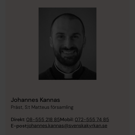
Johannes Kannas
Präst, S:t Matteus församling
Direkt:
08-555 218 85
Mobil:
072-555 74 85
johannes.kannas@svenskakyrkan.se
E-post: