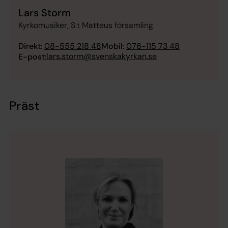
Lars Storm
Kyrkomusiker, S:t Matteus församling
Direkt:
08-555 218 48
Mobil:
076-115 73 48
lars.storm@svenskakyrkan.se
E-post:
Präst