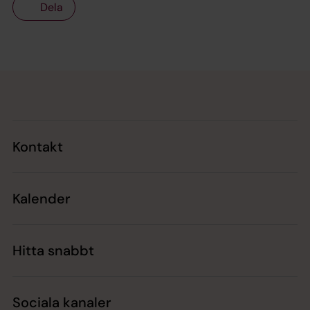
Dela
Tillbaka till toppen
Tillbaka till innehållet
Kontakt
Kalender
Hitta snabbt
Sociala kanaler