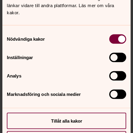
studentmottagningar och privata fester.
länkar vidare till andra plattformar. Läs mer om våra
kakor.
Aktuellt
augusti 2026
Samtyckesval
Nödvändiga kakor
Vecka 32
Inställningar
mån
tis
ons
tor
fre
lör
sön
3
4
5
6
7
8
9
Analys
Högmässa
Marknadsföring och sociala medier
söndag 9 augusti 2026
·
11.00
–
12.30
S:t Matteus kyrka
Präst Hanna Schröder
Präst assisterande Johannes Kannas
Tillåt alla kakor
Musiker Espen Myklebust Olsen