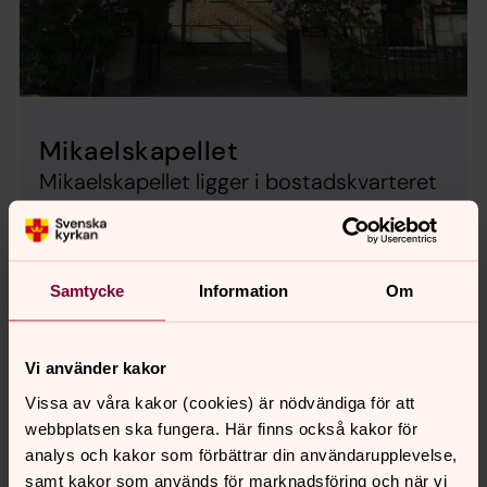
Mikaelskapellet
Mikaelskapellet ligger i bostadskvarteret
på Karlbergsvägen 64
Mer information
Samtycke
Information
Om
Församlingssalar i S:t Matteus
Vi använder kakor
församling
Vissa av våra kakor (cookies) är nödvändiga för att
Våra församlingssalar kan bokas i samband med dop,
webbplatsen ska fungera. Här finns också kakor för
vigsel och begravning. Vi har tyvärr inte möjlighet att
analys och kakor som förbättrar din användarupplevelse,
bistå med lokaler för t ex externa möten,
samt kakor som används för marknadsföring och när vi