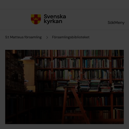
Till innehållet
Till undermeny
Sök
Meny
S:t Matteus församling
Församlingsbiblioteket