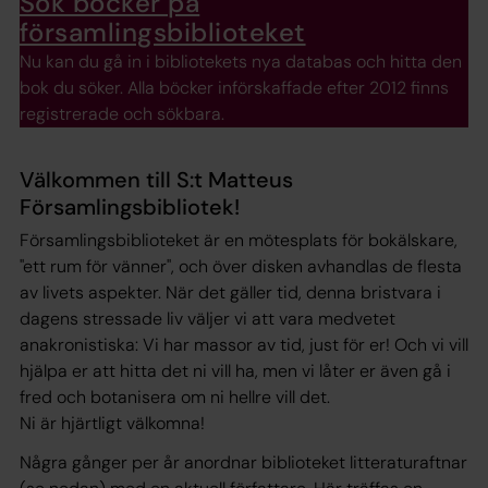
Sök böcker på
församlingsbiblioteket
Nu kan du gå in i bibliotekets nya databas och hitta den
bok du söker. Alla böcker införskaffade efter 2012 finns
registrerade och sökbara.
Välkommen till S:t Matteus
Församlingsbibliotek!
Församlingsbiblioteket är en mötesplats för bokälskare,
"ett rum för vänner", och över disken avhandlas de flesta
av livets aspekter. När det gäller tid, denna bristvara i
dagens stressade liv väljer vi att vara medvetet
anakronistiska: Vi har massor av tid, just för er! Och vi vill
hjälpa er att hitta det ni vill ha, men vi låter er även gå i
fred och botanisera om ni hellre vill det.
Ni är hjärtligt välkomna!
Några gånger per år anordnar biblioteket litteraturaftnar