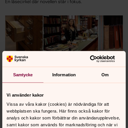
En läsecirkel där novellen står i fokus.
S:t MATTEUS
FÖRSAMLINGSBIBLIOTEK, 100 ÅR!
Samtycke
Information
Om
Vi använder kakor
Historik
Vissa av våra kakor (cookies) är nödvändiga för att
Många står frågande när de hör ordet
webbplatsen ska fungera. Här finns också kakor för
"församlingsbibliotek". De ser antagligen en massa biblar
analys och kakor som förbättrar din användarupplevelse,
framför sig och får en vag känsla av mossighet. Men det
samt kakor som används för marknadsföring och när vi