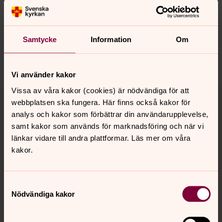
Senast ändrad 14 oktober 2020
Synpunkter eller frågor på sidans
innehåll?
Samtycke
Information
Om
sanktmatteus.info@svenskakyrkan.se
Dela
Vi använder kakor
Tillbaka till toppen
Tillbaka till innehållet
Vissa av våra kakor (cookies) är nödvändiga för att
webbplatsen ska fungera. Här finns också kakor för
analys och kakor som förbättrar din användarupplevelse,
samt kakor som används för marknadsföring och när vi
länkar vidare till andra plattformar. Läs mer om våra
Kontakt
kakor.
Kalender
Samtyckesval
Nödvändiga kakor
Hitta snabbt