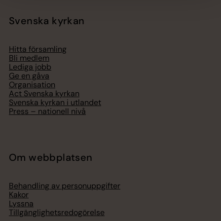
Svenska kyrkan
Hitta församling
Bli medlem
Lediga jobb
Ge en gåva
Organisation
Act Svenska kyrkan
Svenska kyrkan i utlandet
Press – nationell nivå
Om webbplatsen
Behandling av personuppgifter
Kakor
Lyssna
Tillgänglighetsredogörelse