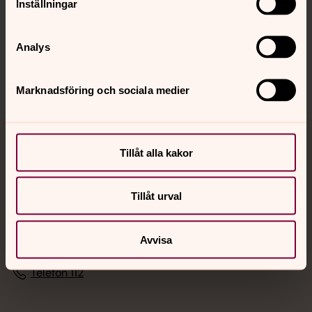
Inställningar
Sociala kanaler
Analys
Marknadsföring och sociala medier
Jourhavande präst
Tillåt alla kakor
Akut samtals- och krisstöd. Prata eller chatta anonymt
Tillåt urval
med en präst på kvällar och nätter.
Chatt
Avvisa
Digitalt brev
Telefon 112