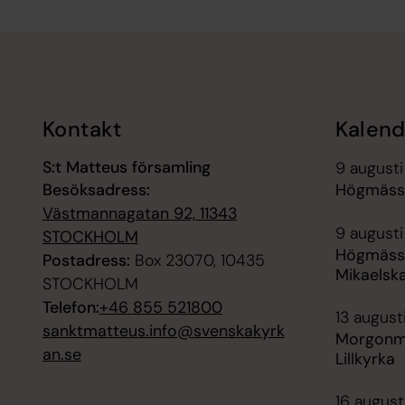
Tillbaka till toppen
Tillbaka till innehållet
Kontakt
Kalend
S:t Matteus församling
9 augusti
Besöksadress:
Högmässa
Västmannagatan 92, 11343
9 augusti
STOCKHOLM
Högmässa
Postadress:
Box 23070, 10435
Mikaelska
STOCKHOLM
Telefon:
+46 855 521800
13 august
sanktmatteus.info@svenskakyrk
Morgonmä
an.se
Lillkyrka
16 augusti