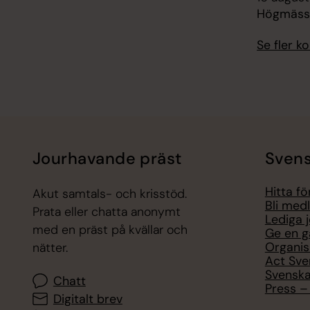
Högmässa
Se fler 
Jourhavande präst
Svens
Hitta f
Akut samtals- och krisstöd.
Bli med
Prata eller chatta anonymt
Lediga 
med en präst på kvällar och
Ge en g
Organis
nätter.
Act Sve
Svenska
Chatt
Press – 
Digitalt brev