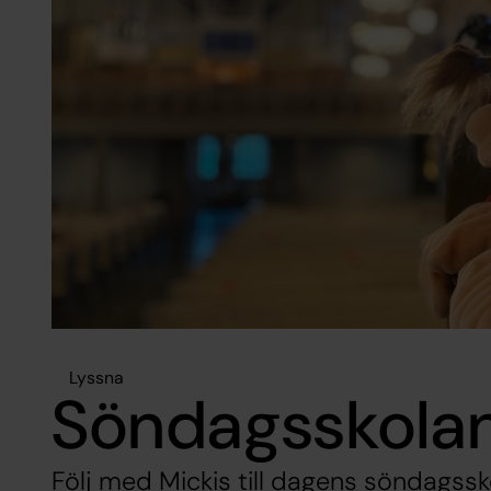
Lyssna
Söndagsskolan
Följ med Mickis till dagens söndagssk