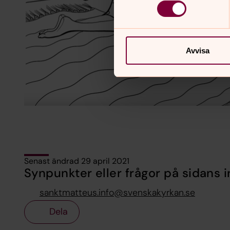
Avvisa
Senast ändrad 29 april 2021
Synpunkter eller frågor på sidans i
sanktmatteus.info@svenskakyrkan.se
Dela