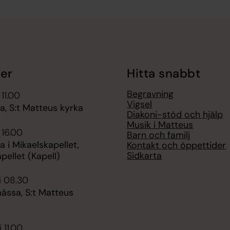
er
Hitta snabbt
Begravning
 11.00
Vigsel
, S:t Matteus kyrka
Diakoni-stöd och hjälp
Musik i Matteus
 16.00
Barn och familj
 i Mikaelskapellet,
Kontakt och öppettider
Sidkarta
pellet (Kapell)
i 08.30
ssa, S:t Matteus
 11.00