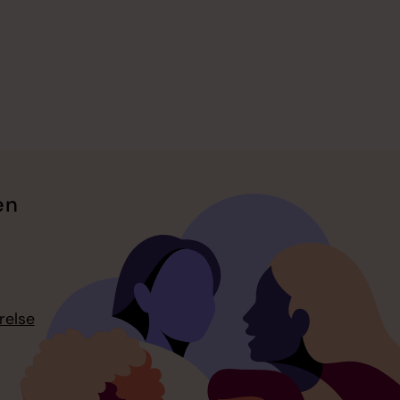
en
relse