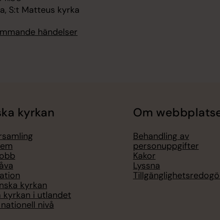
, S:t Matteus kyrka
kommande händelser
ka kyrkan
Om webbplats
örsamling
Behandling av
lem
personuppgifter
jobb
Kakor
åva
Lyssna
ation
Tillgänglighetsredogö
nska kyrkan
 kyrkan i utlandet
nationell nivå