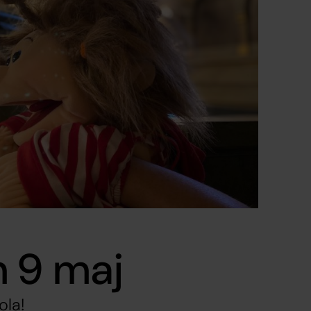
 9 maj
ola!