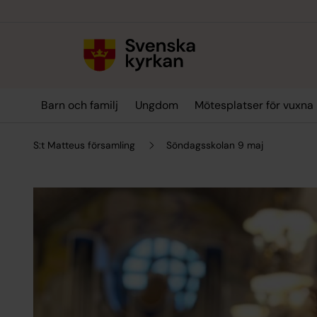
Till innehållet
Till undermeny
Barn och familj
Ungdom
Mötesplatser för vuxna
S:t Matteus församling
Söndagsskolan 9 maj