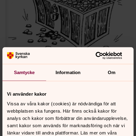
Samtycke
Information
Om
Vi använder kakor
Senast ändrad 21 juni 2023
Vissa av våra kakor (cookies) är nödvändiga för att
Synpunkter eller frågor på sidans
webbplatsen ska fungera. Här finns också kakor för
innehåll?
analys och kakor som förbättrar din användarupplevelse,
sanktmatteus.info@svenskakyrkan.se
samt kakor som används för marknadsföring och när vi
Dela
länkar vidare till andra plattformar. Läs mer om våra