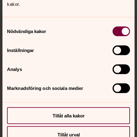
kakor.
Tillbaka till toppen
Tillbaka till innehållet
Samtyckesval
Nödvändiga kakor
Kontakt
Inställningar
Kalender
Analys
Marknadsföring och sociala medier
Hitta snabbt
Sociala kanaler
Tillåt alla kakor
Tillåt urval