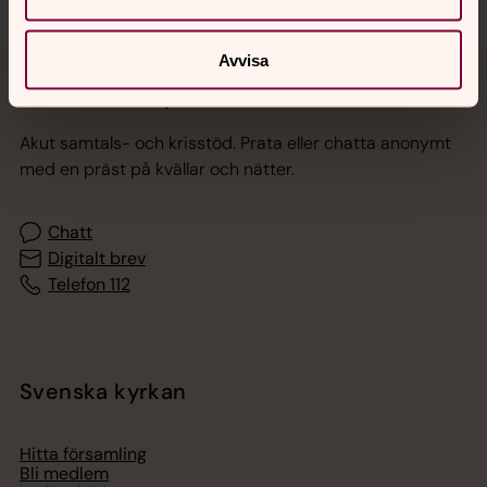
Avvisa
Jourhavande präst
Akut samtals- och krisstöd. Prata eller chatta anonymt
med en präst på kvällar och nätter.
Chatt
Digitalt brev
Telefon 112
Svenska kyrkan
Hitta församling
Bli medlem