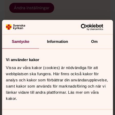
Ändra inställningar
Samtycke
Information
Om
Senast ändrad 22 september 2023
Synpunkter eller frågor på sidans
innehåll?
Vi använder kakor
sanktmatteus.info@svenskakyrkan.se
Vissa av våra kakor (cookies) är nödvändiga för att
Dela
webbplatsen ska fungera. Här finns också kakor för
analys och kakor som förbättrar din användarupplevelse,
samt kakor som används för marknadsföring och när vi
Tillbaka till toppen
Tillbaka till innehållet
länkar vidare till andra plattformar. Läs mer om våra
kakor.
Kontakt