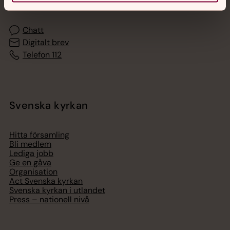
med en präst på kvällar och nätter.
Chatt
Digitalt brev
Telefon 112
Svenska kyrkan
Hitta församling
Bli medlem
Lediga jobb
Ge en gåva
Organisation
Act Svenska kyrkan
Svenska kyrkan i utlandet
Press – nationell nivå