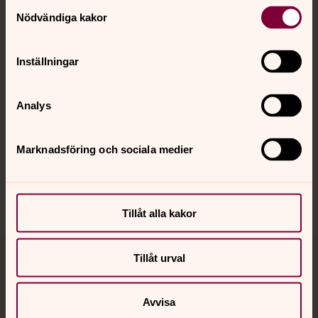
Samtyckesval
Nödvändiga kakor
Kalender
Inställningar
Hitta snabbt
Analys
Marknadsföring och sociala medier
Sociala kanaler
Tillåt alla kakor
Tillåt urval
Jourhavande präst
Akut samtals- och krisstöd. Prata eller chatta anonymt
Avvisa