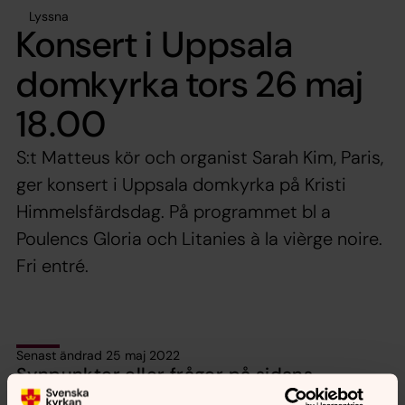
Lyssna
Konsert i Uppsala
domkyrka tors 26 maj
18.00
S:t Matteus kör och organist Sarah Kim, Paris,
ger konsert i Uppsala domkyrka på Kristi
Himmelsfärdsdag. På programmet bl a
Poulencs Gloria och Litanies à la vièrge noire.
Fri entré.
Senast ändrad 25 maj 2022
Synpunkter eller frågor på sidans
innehåll?