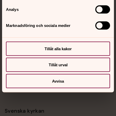
Analys
Marknadsföring och sociala medier
Jourhavande präst
Tillåt alla kakor
Akut samtals- och krisstöd. Prata eller chatta anonymt
med en präst på kvällar och nätter.
Tillåt urval
Chatt
Digitalt brev
Avvisa
Telefon 112
Svenska kyrkan