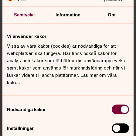
sanktmatteus.info@svenskakyrkan.se
Samtycke
Information
Om
Dela
Tillbaka till toppen
Tillbaka till innehållet
Vi använder kakor
Vissa av våra kakor (cookies) är nödvändiga för att
webbplatsen ska fungera. Här finns också kakor för
analys och kakor som förbättrar din användarupplevelse,
Kontakt
samt kakor som används för marknadsföring och när vi
länkar vidare till andra plattformar. Läs mer om våra
kakor.
Kalender
Samtyckesval
Nödvändiga kakor
Hitta snabbt
Inställningar
Sociala kanaler