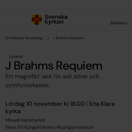
Till innehållet
Till undermeny
Sök
Meny
S:t Matteus församling
J Brahms Requiem
Lyssna
J Brahms Requiem
Ett magnifikt verk för soli, körer och
symfoniorkester.
Lördag 10 november kl 18.00 i S:ta Klara
kyrka
Mikaeli Kammarkör
Klass N3 Kungsholmens Musikgymnasium