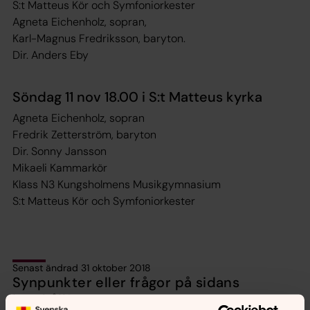
S:t Matteus Kör och Symfoniorkester
Agneta Eichenholz, sopran,
Karl-Magnus Fredriksson, baryton.
Dir. Anders Eby
Söndag 11 nov 18.00 i S:t Matteus kyrka
Agneta Eichenholz, sopran
Fredrik Zetterström, baryton
Dir. Sonny Jansson
Mikaeli Kammarkör
Klass N3 Kungsholmens Musikgymnasium
S:t Matteus Kör och Symfoniorkester
Senast ändrad 31 oktober 2018
Synpunkter eller frågor på sidans
innehåll?