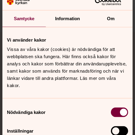
sanktmatteus.info@svenskakyrkan.se
Dela
Samtycke
Information
Om
Tillbaka till toppen
Tillbaka till innehållet
Vi använder kakor
Vissa av våra kakor (cookies) är nödvändiga för att
webbplatsen ska fungera. Här finns också kakor för
analys och kakor som förbättrar din användarupplevelse,
Kontakt
samt kakor som används för marknadsföring och när vi
länkar vidare till andra plattformar. Läs mer om våra
kakor.
Kalender
Samtyckesval
Hitta snabbt
Nödvändiga kakor
Inställningar
Sociala kanaler