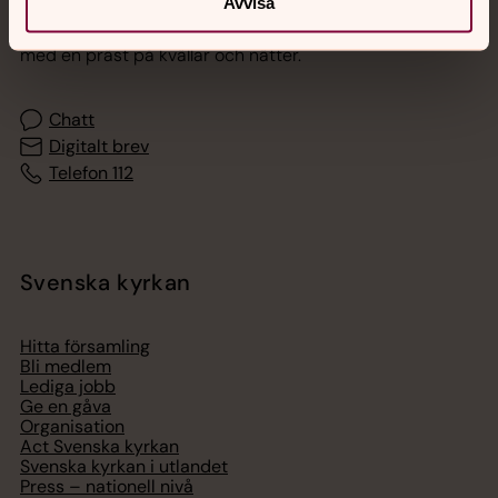
Avvisa
Akut samtals- och krisstöd. Prata eller chatta anonymt
med en präst på kvällar och nätter.
Chatt
Digitalt brev
Telefon 112
Svenska kyrkan
Hitta församling
Bli medlem
Lediga jobb
Ge en gåva
Organisation
Act Svenska kyrkan
Svenska kyrkan i utlandet
Press – nationell nivå