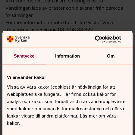
Vi räknar med att vara klara omkring kl 15.00.
Vandringen leds av präster och diakoner från berörda
församlingar.
För mer information kontakta bitr Kh Gustaf Vasa
församling Dan Bekking 08-508 88 622,
dan.bekking@svenskakyrkan.se
Samtycke
Information
Om
Senast ändrad 24 mars 2025
Synpunkter eller frågor på sidans
Vi använder kakor
innehåll?
Vissa av våra kakor (cookies) är nödvändiga för att
sanktmatteus.info@svenskakyrkan.se
webbplatsen ska fungera. Här finns också kakor för
Dela
analys och kakor som förbättrar din användarupplevelse,
samt kakor som används för marknadsföring och när vi
länkar vidare till andra plattformar. Läs mer om våra
Tillbaka till toppen
Tillbaka till innehållet
kakor.