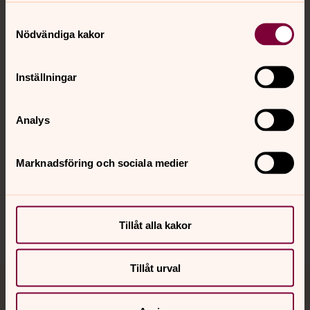
Samtyckesval
Kontakt
Nödvändiga kakor
Inställningar
Kalender
Analys
Hitta snabbt
Marknadsföring och sociala medier
Sociala kanaler
Tillåt alla kakor
Tillåt urval
Jourhavande präst