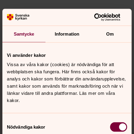
Senast ändrad 8 december 2021
Synpunkter eller frågor på sidans
Samtycke
Information
Om
innehåll?
sanktmatteus.info@svenskakyrkan.se
Dela
Vi använder kakor
Vissa av våra kakor (cookies) är nödvändiga för att
webbplatsen ska fungera. Här finns också kakor för
Tillbaka till toppen
Tillbaka till innehållet
analys och kakor som förbättrar din användarupplevelse,
samt kakor som används för marknadsföring och när vi
länkar vidare till andra plattformar. Läs mer om våra
kakor.
Kontakt
Samtyckesval
Kalender
Nödvändiga kakor