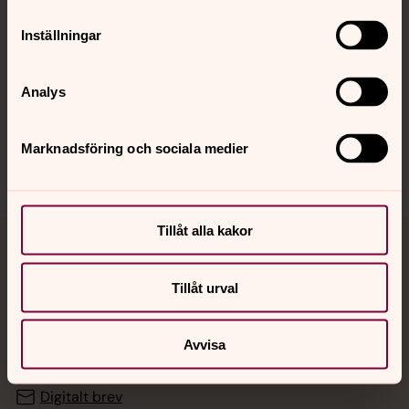
Inställningar
Hitta snabbt
Analys
Sociala kanaler
Marknadsföring och sociala medier
Tillåt alla kakor
Jourhavande präst
Tillåt urval
Akut samtals- och krisstöd. Prata eller chatta anonymt
med en präst på kvällar och nätter.
Avvisa
Chatt
Digitalt brev