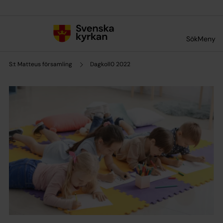
Till innehållet
Till undermeny
Sök
Meny
S:t Matteus församling
Dagkoll0 2022