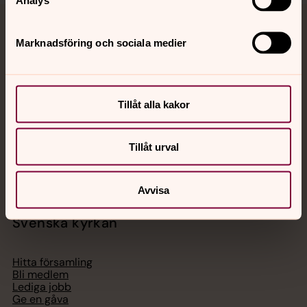
Jourhavande präst
Marknadsföring och sociala medier
Akut samtals- och krisstöd. Prata eller chatta anonymt
med en präst på kvällar och nätter.
Tillåt alla kakor
Chatt
Digitalt brev
Tillåt urval
Telefon 112
Avvisa
Svenska kyrkan
Hitta församling
Bli medlem
Lediga jobb
Ge en gåva