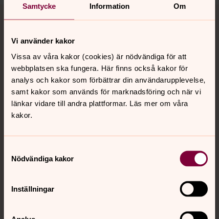
Samtycke
Information
Om
Tillbaka till toppen
Tillbaka till innehållet
Vi använder kakor
Kontakt
Vissa av våra kakor (cookies) är nödvändiga för att
webbplatsen ska fungera. Här finns också kakor för
analys och kakor som förbättrar din användarupplevelse,
samt kakor som används för marknadsföring och när vi
Kalender
länkar vidare till andra plattformar. Läs mer om våra
kakor.
Hitta snabbt
Samtyckesval
Nödvändiga kakor
Sociala kanaler
Inställningar
Analys