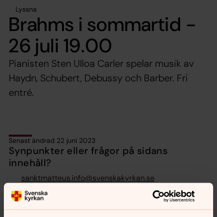
Lyssna
Brahms i sommartid -
26 juli 19.00
Pianisten Sten Ulloa Carler spelar musik av
Haydn, Schubert, Debussy och Barber. Fri
entré.
Senast ändrad 22 juni 2023
Synpunkter eller frågor på sidans
innehåll?
sanktmatteus.info@svenskakyrkan.se
Dela