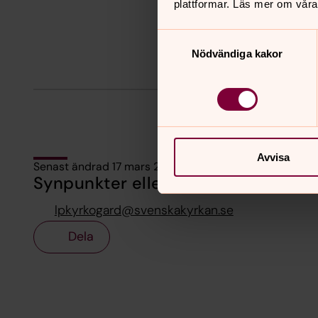
plattformar. Läs mer om våra
Samtyckesval
Nödvändiga kakor
Avvisa
Senast ändrad 17 mars 2026
Synpunkter eller frågor på sidans i
lpkyrkogard@svenskakyrkan.se
Dela