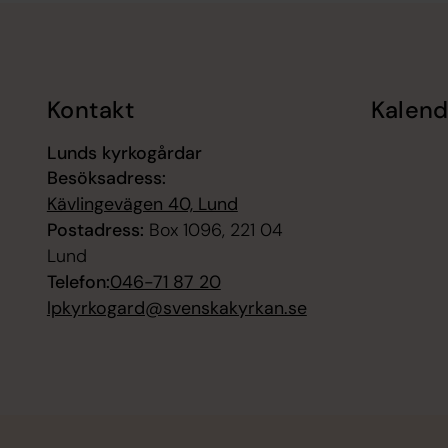
Tillbaka till toppen
Tillbaka till innehållet
Kontakt
Kalend
Lunds kyrkogårdar
Besöksadress:
Kävlingevägen 40, Lund
Postadress:
Box 1096, 221 04
Lund
Telefon:
046-71 87 20
lpkyrkogard@svenskakyrkan.se