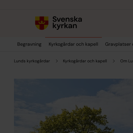
Till innehållet
Till undermeny
Begravning
Kyrkogårdar och kapell
Gravplatser 
Lunds kyrkogårdar
Kyrkogårdar och kapell
Om Lu