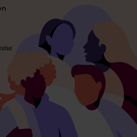
en
relse