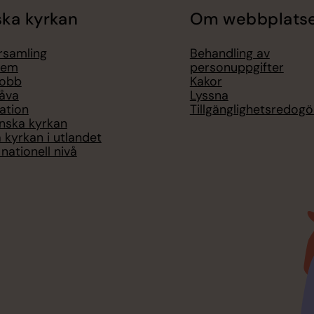
ka kyrkan
Om webbplats
örsamling
Behandling av
lem
personuppgifter
jobb
Kakor
åva
Lyssna
ation
Tillgänglighetsredogö
nska kyrkan
 kyrkan i utlandet
nationell nivå