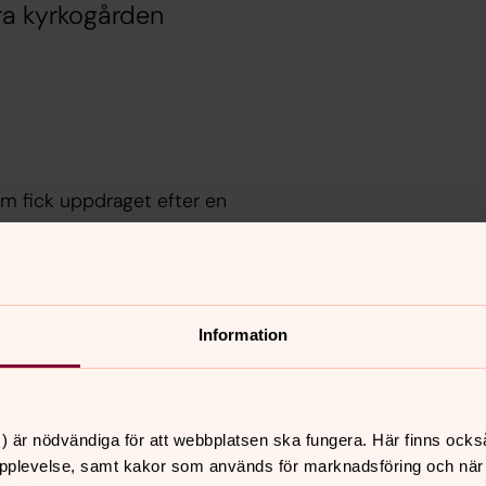
ra kyrkogården
om fick uppdraget efter en
ter innan Norra Fäladen fick sin
Information
Lund. Kors och altarljusstakar är gjorda
) är nödvändiga för att webbplatsen ska fungera. Här finns ocks
pplevelse, samt kakor som används för marknadsföring och när vi