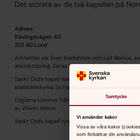
Det största av de två kapellen på Nor
Adress:
Kävlingevägen 40
222 40 Lund
Arkitekter var Sven Backström och Leif Reinius, s
arkitekttävling. Deras bidrag kallades "Skepp".
Sankt Olofs kapell har också använts för gudstjäns
stadsdelskyrka, S:t Hans kyrka.
Samtycke
Orglarna kommer från A Mårtenssons Orgelfabrik i 
av Wiwen Nilson.
Vi använder kakor
Sankt Olofs kapell rymmer 120 sittande gäster.
Vissa av våra kakor (cookies
som förbättrar din användaru