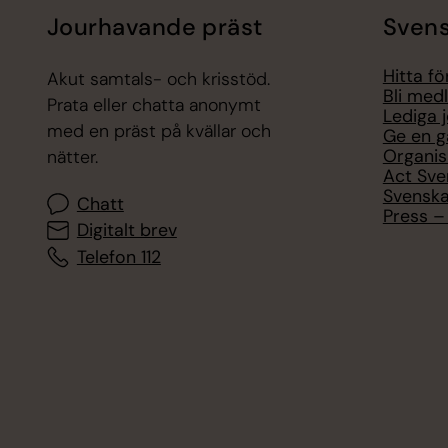
Jourhavande präst
Svens
Hitta f
Akut samtals- och krisstöd.
Bli med
Prata eller chatta anonymt
Lediga 
med en präst på kvällar och
Ge en g
Organis
nätter.
Act Sve
Svenska
Chatt
Press – 
Digitalt brev
Telefon 112