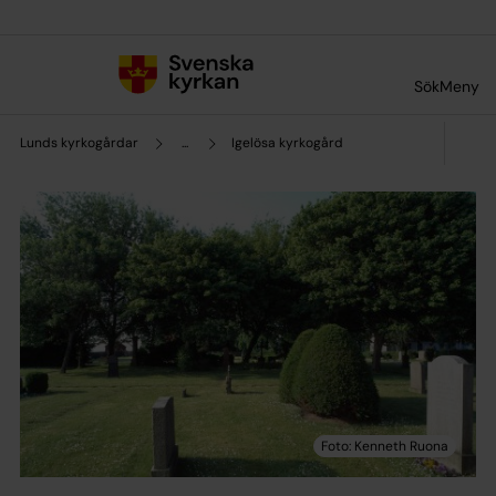
Till innehållet
Till undermeny
Sök
Meny
Lunds kyrkogårdar
...
Igelösa kyrkogård