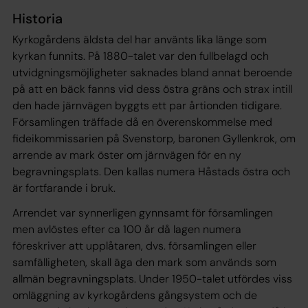
Historia
Kyrkogårdens äldsta del har använts lika länge som
kyrkan funnits. På 1880-talet var den fullbelagd och
utvidgningsmöjligheter saknades bland annat beroende
på att en bäck fanns vid dess östra gräns och strax intill
den hade järnvägen byggts ett par årtionden tidigare.
Församlingen träffade då en överenskommelse med
fideikommissarien på Svenstorp, baronen Gyllenkrok, om
arrende av mark öster om järnvägen för en ny
begravningsplats. Den kallas numera Håstads östra och
är fortfarande i bruk.
Arrendet var synnerligen gynnsamt för församlingen
men avlöstes efter ca 100 år då lagen numera
föreskriver att upplåtaren, dvs. församlingen eller
samfälligheten, skall äga den mark som används som
allmän begravningsplats. Under 1950-talet utfördes viss
omläggning av kyrkogårdens gångsystem och de