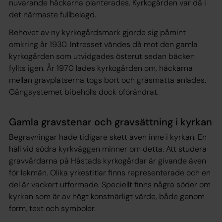
nuvarande häckarna planterades. Kyrkogården var då i
det närmaste fullbelagd.
Behovet av ny kyrkogårdsmark gjorde sig påmint
omkring år 1930. Intresset vändes då mot den gamla
kyrkogården som utvidgades österut sedan bäcken
fyllts igen. År 1970 lades kyrkogården om, häckarna
mellan gravplatserna togs bort och gräsmatta anlades.
Gångsystemet bibehölls dock oförändrat.
Gamla gravstenar och gravsättning i kyrkan
Begravningar hade tidigare skett även inne i kyrkan. En
häll vid södra kyrkväggen minner om detta. Att studera
gravvårdarna på Håstads kyrkogårdar är givande även
för lekmän. Olika yrkestitlar finns representerade och en
del är vackert utformade. Speciellt finns några söder om
kyrkan som är av högt konstnärligt värde, både genom
form, text och symboler.