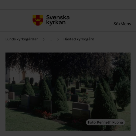
Till innehållet
Till undermeny
Sök
Meny
Lunds kyrkogårdar
...
Håstad kyrkogård