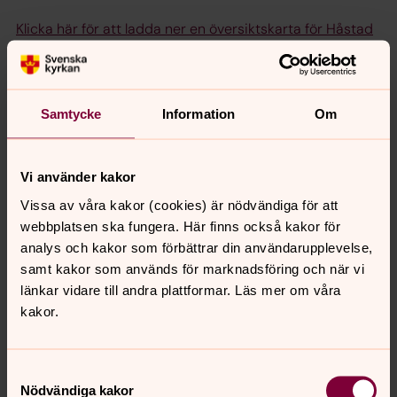
Klicka här för att ladda ner en översiktskarta för Håstad
gamla kyrkogård i Lund.
Klicka här för att ladda ner en översiktskarta för Håstad
östra kyrkogård i Lund.
Samtycke
Information
Om
Vi använder kakor
Vissa av våra kakor (cookies) är nödvändiga för att
webbplatsen ska fungera. Här finns också kakor för
analys och kakor som förbättrar din användarupplevelse,
samt kakor som används för marknadsföring och när vi
länkar vidare till andra plattformar. Läs mer om våra
kakor.
Samtyckesval
Nödvändiga kakor