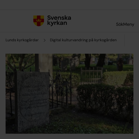
Till innehållet
Till undermeny
Sök
Meny
Lunds kyrkogårdar
Digital kulturvandring på kyrkogården