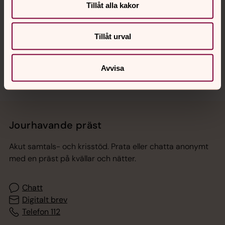
Tillåt alla kakor
Hitta snabbt
Tillåt urval
Sociala kanaler
Avvisa
Jourhavande präst
Akut samtals- och krisstöd. Prata eller chatta anonymt
med en präst på kvällar och nätter.
Chatt
Digitalt brev
Telefon 112