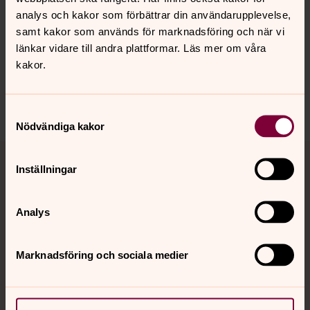
Senast ändrad 28 april 2025
Synpunkter eller frågor på sidans
analys och kakor som förbättrar din användarupplevelse,
innehåll?
samt kakor som används för marknadsföring och när vi
länkar vidare till andra plattformar. Läs mer om våra
lpkyrkogard@svenskakyrkan.se
kakor.
Dela
Samtyckesval
Nödvändiga kakor
Tillbaka till toppen
Tillbaka till innehållet
Inställningar
Analys
Kontakt
Marknadsföring och sociala medier
Kalender