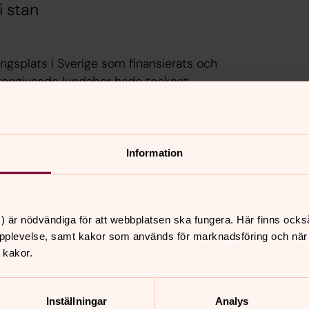
i stan
ngsplats i Sverige som finansierats och
 tongivande lundabor hade tecknat
ts för 10 gravar, blev kyrkogården ett
 delen av 1800-talet och 1900-talets
Information
d med mängder av konstnärligt och
av välkända namn. Professorn och
det ståtligaste monumentet i Lund på
) är nödvändiga för att webbplatsen ska fungera. Här finns ocks
pplevelse, samt kakor som används för marknadsföring och när vi
 kakor.
Östra kyrkogården i Lund.
Inställningar
Analys