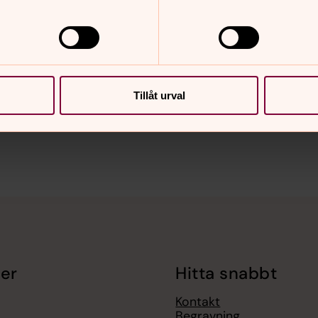
nnehåll?
Tillåt urval
er
Hitta snabbt
Kontakt
Begravning