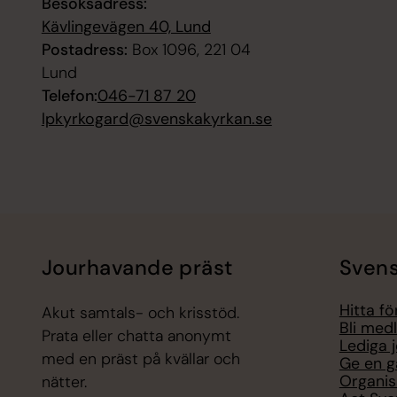
Besöksadress:
Kävlingevägen 40, Lund
Postadress:
Box 1096, 221 04
Lund
Telefon:
046-71 87 20
lpkyrkogard@svenskakyrkan.se
Jourhavande präst
Svens
Hitta f
Akut samtals- och krisstöd.
Bli med
Prata eller chatta anonymt
Lediga 
med en präst på kvällar och
Ge en g
Organis
nätter.