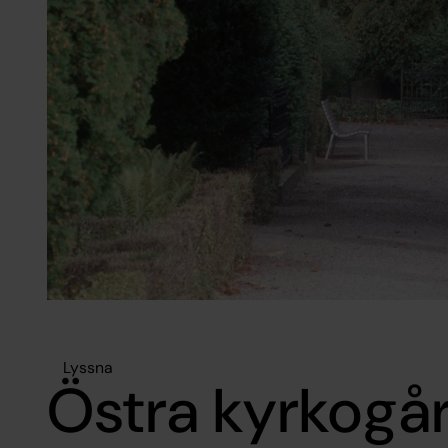
Lyssna
Östra kyrkogå