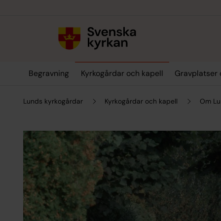
Till innehållet
Till undermeny
Begravning
Kyrkogårdar och kapell
Gravplatser 
Lunds kyrkogårdar
Kyrkogårdar och kapell
Om Lu