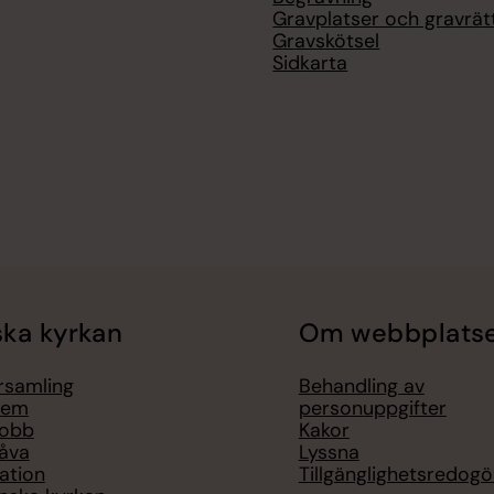
Gravplatser och gravrät
Gravskötsel
Sidkarta
ka kyrkan
Om webbplats
örsamling
Behandling av
lem
personuppgifter
jobb
Kakor
åva
Lyssna
ation
Tillgänglighetsredogö