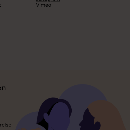
t
Vimeo
en
relse