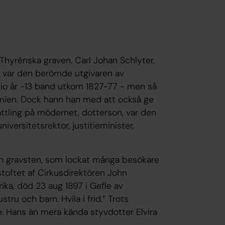
Thyrénska graven. Carl Johan Schlyter,
t, var den berömde utgivaren av
tio år -13 band utkom 1827-77 - men så
demien. Dock hann han med att också ge
ttling på mödernet, dotterson, var den
niversitetsrektor, justitieminister,
en gravsten, som lockat många besökare
 stoftet af Cirkusdirektören John
ika, död 23 aug 1897 i Gefle av
tru och barn. Hvila i frid.” Trots
e. Hans än mera kända styvdotter Elvira