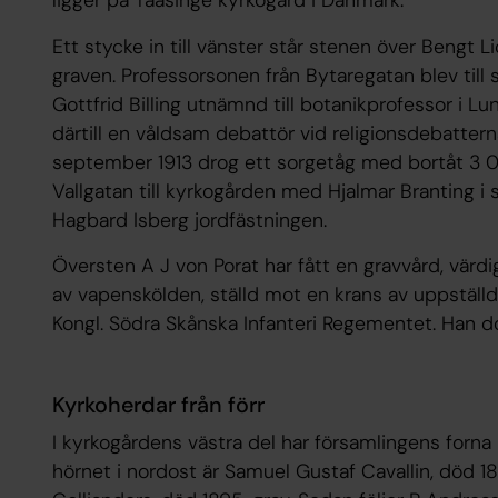
Ett stycke in till vänster står stenen över Bengt 
graven. Professorsonen från Bytaregatan blev till 
Gottfrid Billing utnämnd till botanikprofessor i Lu
därtill en våldsam debattör vid religionsdebatte
september 1913 drog ett sorgetåg med bortåt 3 
Vallgatan till kyrkogården med Hjalmar Branting i
Hagbard Isberg jordfästningen.
Översten A J von Porat har fått en gravvård, värdi
av vapenskölden, ställd mot en krans av uppställda
Kongl. Södra Skånska Infanteri Regementet. Han d
Kyrkoherdar från förr
I kyrkogårdens västra del har församlingens forna h
hörnet i nordost är Samuel Gustaf Cavallin, död 188