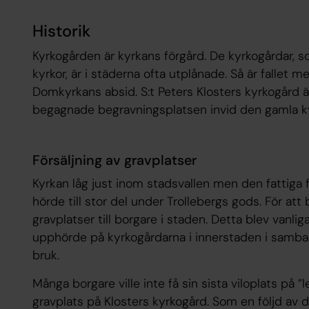
Historik
Kyrkogården är kyrkans förgård. De kyrkogårdar, 
kyrkor, är i städerna ofta utplånade. Så är fallet 
Domkyrkans absid. S:t Peters Klosters kyrkogård ä
begagnade begravningsplatsen invid den gamla k
Försäljning av gravplatser
Kyrkan låg just inom stadsvallen men den fattiga 
hörde till stor del under Trollebergs gods. För at
gravplatser till borgare i staden. Detta blev vanli
upphörde på kyrkogårdarna i innerstaden i samba
bruk.
Många borgare ville inte få sin sista viloplats på ”
gravplats på Klosters kyrkogård. Som en följd a