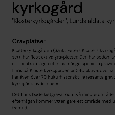
kyrkogård
"Klosterkyrkogården", Lunds äldsta ky
Gravplatser
Klosterkyrkogården (Sankt Peters Klosters kyrkog
sett, har flest aktiva gravplatser. Den har sedan l
sitt centrala läge och sina många speciella gravs
finns på Klosterkyrkogården är 240 aktiva, dvs ha
har även över 70 kulturhistoriskt intressanta gra
kyrkogårdsavdelningen.
Det finns både kistgravar och två mindre område
efterfrågan kommer ytterligare ett område med u
framtid.