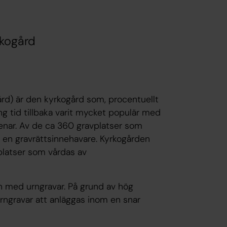
rkogård
ård) är den kyrkogård som, procentuellt
ång tid tillbaka varit mycket populär med
tenar. Av de ca 360 gravplatser som
r en gravrättsinnehavare. Kyrkogården
vplatser som vårdas av
n med urngravar. På grund av hög
rngravar att anläggas inom en snar