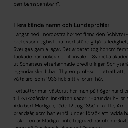
barnbarnsbarnbarn”.
Flera kända namn och Lundaprofiler
Längst ned i nordöstra hörnet finns den Schlyter-
professor i laghistoria med ständig tjänstledighe
Sveriges gamla lagar. Det arbetet tog honom fem
tackade han också nej till invalet i Svenska aka
ut Schartaus efterlämnade predikningar. Schlyterä
legendariske Johan Thyrén, professor i straffrätt, u
vältalare, som 1933 fick sitt vilorum här.
Fortsätter man västerut har man på höger hand 
till kyrkogården. Inskriften säger: ”Härunder hvilar
Adalbert Madigan, född 12 aug 1850 i Lafitte, Amer
brändsår, som han erhöll under försök att rädda hus
inskriften är Madigan inte begravd här utan i Gävl
ligger på Taasinge kyrkogård i Danmark.