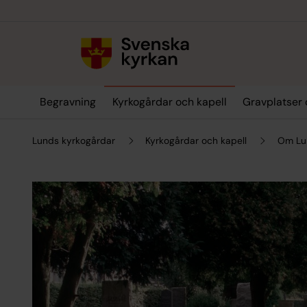
Till innehållet
Till undermeny
Begravning
Kyrkogårdar och kapell
Gravplatser 
Lunds kyrkogårdar
Kyrkogårdar och kapell
Om Lu