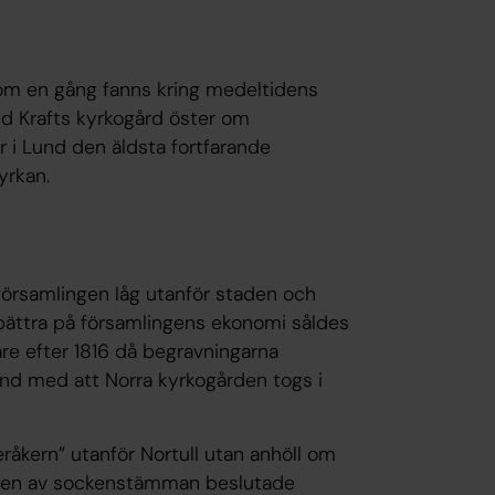
som en gång fanns kring medeltidens
med Krafts kyrkogård öster om
r i Lund den äldsta fortfarande
yrkan.
församlingen låg utanför staden och
t bättra på församlingens ekonomi såldes
gare efter 1816 då begravningarna
nd med att Norra kyrkogården togs i
leråkern” utanför Nortull utan anhöll om
v den av sockenstämman beslutade