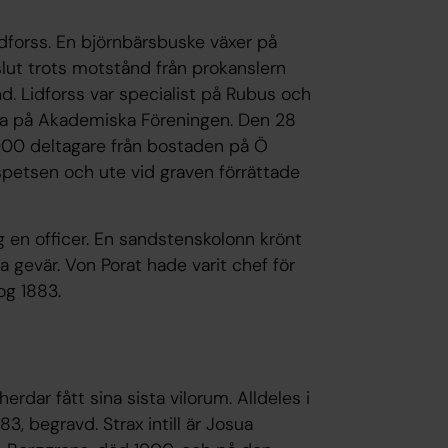
Lidforss. En björnbärsbuske växer på
slut trots motstånd från prokanslern
nd. Lidforss var specialist på Rubus och
rna på Akademiska Föreningen. Den 28
000 deltagare från bostaden på Ö
 spetsen och ute vid graven förrättade
g en officer. En sandstenskolonn krönt
 gevär. Von Porat hade varit chef för
og 1883.
erdar fått sina sista vilorum. Alldeles i
3, begravd. Strax intill är Josua