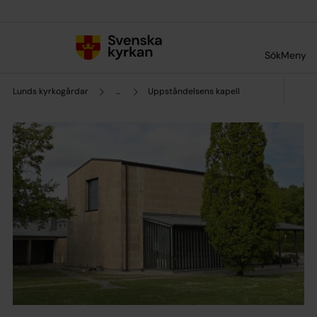
Till innehållet
Till undermeny
Sök
Meny
Lunds kyrkogårdar
...
Uppståndelsens kapell