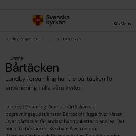
Till innehållet
Till undermeny
Sök
Meny
Lundby församling
...
Bårtäcken
Lyssna
Bårtäcken
Lundby församling har tre bårtäcken för
användning i alla våra kyrkor.
Lundby församling lånar ut bårtäcken vid
begravningsgudstjänster. Bårtäcket läggs över kistan.
Över bårtäcket får endast handbuketter placeras. Det
finns tre bårtäcken: Kyrkbyn-Älvstranden,
Brämaregården och Biskopsgården. Se bilder nedan.