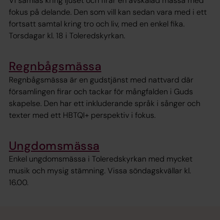
Vi samlas kring ljuset och firar en avskalad mässa med
fokus på delande. Den som vill kan sedan vara med i ett
fortsatt samtal kring tro och liv, med en enkel fika.
Torsdagar kl. 18 i Toleredskyrkan.
Regnbågsmässa
Regnbågsmässa är en gudstjänst med nattvard där
församlingen firar och tackar för mångfalden i Guds
skapelse. Den har ett inkluderande språk i sånger och
texter med ett HBTQI+ perspektiv i fokus.
Ungdomsmässa
Enkel ungdomsmässa i Toleredskyrkan med mycket
musik och mysig stämning. Vissa söndagskvällar kl.
16.00.