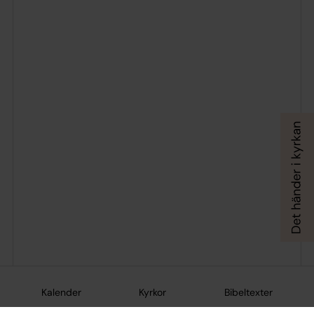
Kalender
Kyrkor
Bibeltexter