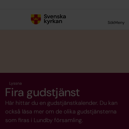
Till innehållet
Till undermeny
Sök
Meny
Lyssna
Fira gudstjänst
Här hittar du en gudstjänstkalender. Du kan
också läsa mer om de olika gudstjänsterna
som firas i Lundby församling.