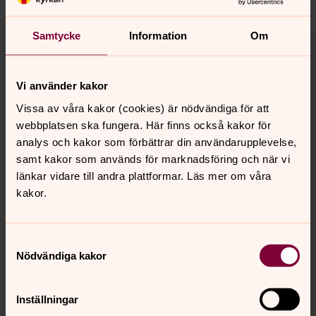
Ann-Christine Nilsson
Samtycke
Information
Om
Församlingshemsvärdinna, Svenska kyrkan i Lund
Direkt:
046-71 88 66
ann-christine.nilsson@svenskakyrkan.se
E-post:
Vi använder kakor
Vissa av våra kakor (cookies) är nödvändiga för att
Mer om Ann-Christine Nilsson
webbplatsen ska fungera. Här finns också kakor för
analys och kakor som förbättrar din användarupplevelse,
Församlingshemsvärdinna Norra Nöbbelöv och
samt kakor som används för marknadsföring och när vi
Torns församlingar
länkar vidare till andra plattformar. Läs mer om våra
kakor.
Samtyckesval
Senast ändrad 29 maj 2026
Nödvändiga kakor
Synpunkter eller frågor på sidans
innehåll?
Inställningar
Lund.Torn.forsamling@svenskakyrkan.se