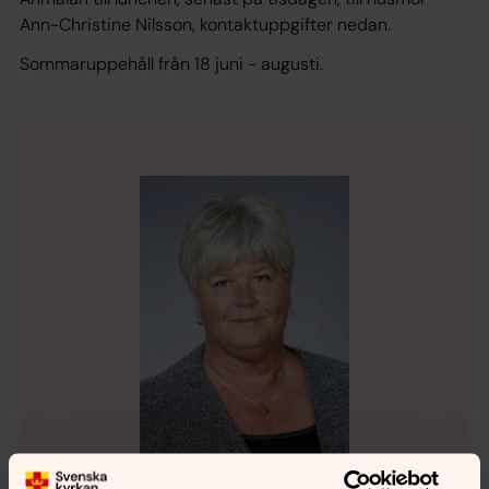
Ann-Christine Nilsson, kontaktuppgifter nedan.
Sommaruppehåll från 18 juni - augusti.