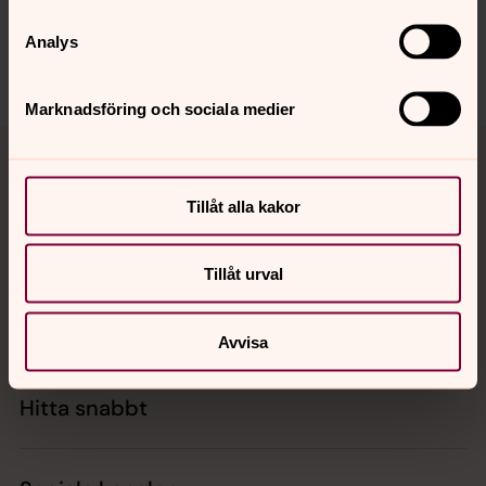
Dela
Analys
Marknadsföring och sociala medier
Tillbaka till toppen
Tillbaka till innehållet
Tillåt alla kakor
Kontakt
Tillåt urval
Kalender
Avvisa
Hitta snabbt