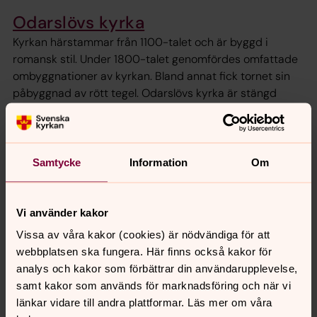
Odarslövs kyrka
Kyrkan härstammar från 1100-talet och är byggd i
romansk stil. Under 1800-talet genomfördes omfattade
ombyggnationer av kyrkan. Bland annat fick tornet sin
påbyggnad av rött tegel. Odarslövs kyrka är stängd
sedan 1990 och avlyst sedan 2002.
Kyrkornas öppettider
Samtycke
Information
Om
Om dess väggar kunde tala -
Vi använder kakor
Vallkärra kyrka
Vissa av våra kakor (cookies) är nödvändiga för att
Följ med på en resa tillbaka till 1100-talet där väggarna i
webbplatsen ska fungera. Här finns också kakor för
Vallkärra kyrka får berätta sin historia. Hur det kan ha
analys och kakor som förbättrar din användarupplevelse,
sett ut under valven? Vilka målningar doldes bakom de
samt kakor som används för marknadsföring och när vi
nu vitkalkade väggarna?
länkar vidare till andra plattformar. Läs mer om våra