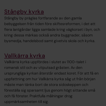
Stångby kyrka
Stångby by präglas fortfarande av den gamla
bebyggelsen från tiden före skiftesreformen, i det att
flera lantgårdar ligga samlade kring vägkorset i byn, och
kring dessa märkas också andra byggnader, såsom
bysmedja, handelsbod samt givetvis skola och kyrka.
Vallkärra kyrka
Vallkärra kyrka uppfördes i slutet av 1100-talet i
romansk stil och av vitputsad gråsten. Av den
ursprungliga kyrkan återstår endast koret. För att få en
uppfattning om hur Vallkärra kyrka såg ut från början
måste man tänka bort de stora sidoskeppen och
föreställa sig sparsamt ljus genom högt sittande små
och få fönster. Praktfulla målningar drog
uppmärksamheten till sig.