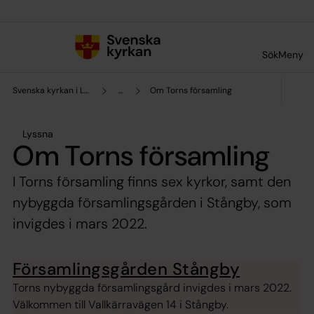
Till innehållet
Till undermeny
Sök
Meny
Svenska kyrkan i Lund
...
Om Torns församling
Lyssna
Om Torns församling
I Torns församling finns sex kyrkor, samt den
nybyggda församlingsgården i Stångby, som
invigdes i mars 2022.
Församlingsgården Stångby
Torns nybyggda församlingsgård invigdes i mars 2022.
Välkommen till Vallkärravägen 14 i Stångby.