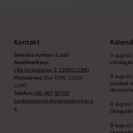
Tillbaka till toppen
Tillbaka till innehållet
Kontakt
Kalend
Svenska kyrkan i Lund
8 augusti
Besöksadress:
Lördagsk
Lilla Kyrkogatan 2, 22350 LUND
8 augusti
Postadress:
Box 1096, 22104
Guidad vi
LUND
domkyrk
Telefon:
+46 467 18700
lundspastorat@svenskakyrkan.s
8 augusti
e
Dopgudst
8 augusti
Dopgudst