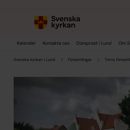
Till innehållet
Till undermeny
Kalender
Kontakta oss
Domprost i Lund
Om Sv
Svenska kyrkan i Lund
Församlingar
Torns församl