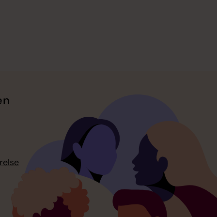
en
relse