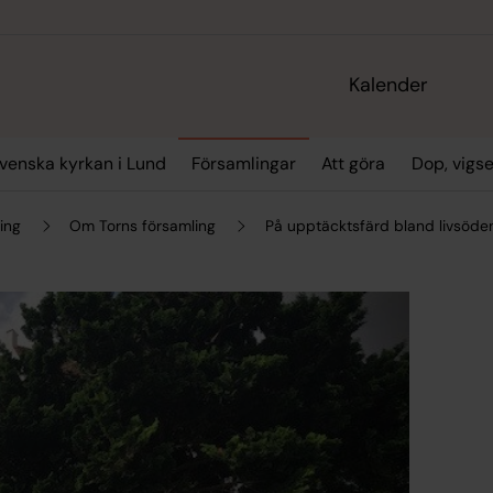
Kalender
enska kyrkan i Lund
Församlingar
Att göra
Dop, vigs
ing
Om Torns församling
På upptäcktsfärd bland livsöden 