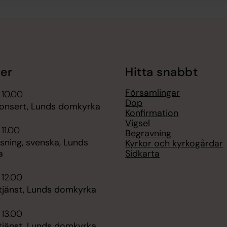
er
Hitta snabbt
Församlingar
 10.00
Dop
onsert, Lunds domkyrka
Konfirmation
Vigsel
 11.00
Begravning
sning, svenska, Lunds
Kyrkor och kyrkogårdar
Sidkarta
a
 12.00
jänst, Lunds domkyrka
 13.00
jänst, Lunds domkyrka