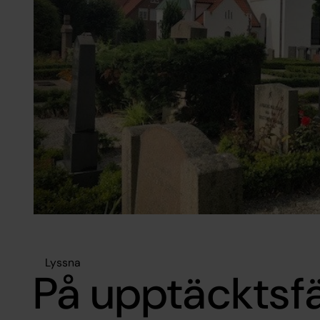
Lyssna
På upptäcktsf