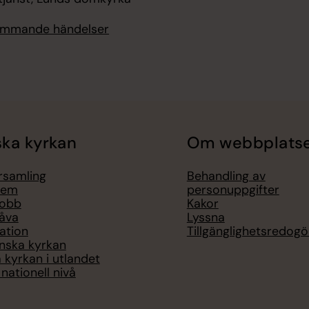
kommande händelser
ka kyrkan
Om webbplats
örsamling
Behandling av
lem
personuppgifter
jobb
Kakor
åva
Lyssna
ation
Tillgänglighetsredogö
nska kyrkan
 kyrkan i utlandet
nationell nivå