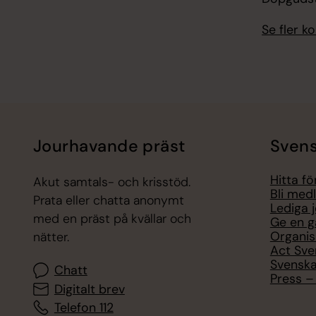
Se fler 
Jourhavande präst
Svens
Hitta f
Akut samtals- och krisstöd.
Bli med
Prata eller chatta anonymt
Lediga 
med en präst på kvällar och
Ge en g
Organis
nätter.
Act Sve
Svenska
Chatt
Press – 
Digitalt brev
Telefon 112