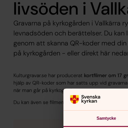
livsöden i Vall
Gravarna på kyrkogården i Vallkärra
levnadsöden och berättelser. Du kan 
genom att skanna QR-koder med din m
på kyrkogården - eller direkt här neda
Kulturgravar.se har producerat
kortfilmer om 17 g
hjälp av QR-koder som har satts upp vid gravarna k
när man går på kyrkogården.
Du kan även se filmerna genom att klicka dig fra
Samtycke