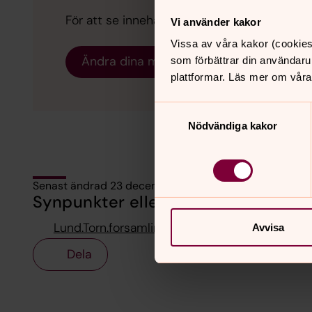
För att se innehållet behöver du acceptera 
Vi använder kakor
Vissa av våra kakor (cookies
Ändra dina marknadsföring för kakor
som förbättrar din användaru
plattformar. Läs mer om våra
Samtyckesval
Nödvändiga kakor
Senast ändrad 23 december 2025
Synpunkter eller frågor på sidans i
Lund.Torn.forsamling@svenskakyrkan.se
Avvisa
Dela