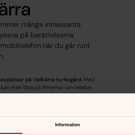
kärra
 rymmer många intressanta
lyssna på berättelserna
obiltelefon när du går runt
n.
ravplatser på Vallkärra kyrkogård
. Med
an man titta på filmerna i sin telefon
m på länken nedan.
Information