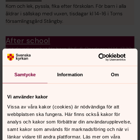
Kom och lek, pyssla, fika efter förskolan. För barn i alla
åldrar i sällskap med vuxen, tisdagar kl 14-16 i Torns
församlingsgård Stångby.
After school
Fritidsverksamhet för barn åk F-6. Onsdagar kl 14-17.30 i
Torns församlingsgård i Stångby. Öppet häng efter
plugget med fika, spel, pyssel, läxhjälp, samtal, andakt
och varma mackor.
Samtycke
Information
Om
Stjärnorna
Vi använder kakor
Stjärnorna är en kör för barn från 9 år. Vi övar onsdagar
kl 16.15-16.45 i Torns församlingsgård i Stångby.
Vissa av våra kakor (cookies) är nödvändiga för att
Vårterminen startar v 3.
webbplatsen ska fungera. Här finns också kakor för
analys och kakor som förbättrar din användarupplevelse,
samt kakor som används för marknadsföring och när vi
Aspirantkören
länkar vidare till andra plattformar. Läs mer om våra