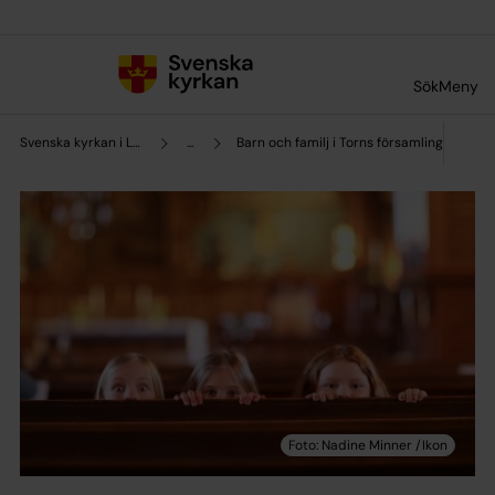
Till innehållet
Till undermeny
Sök
Meny
Svenska kyrkan i Lund
...
Barn och familj i Torns församling