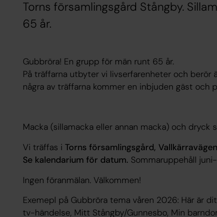
Torns församlingsgård Stångby. Silla
65 år.
Gubbröra! En grupp för män runt 65 år.
På träffarna utbyter vi livserfarenheter och berö
några av träffarna kommer en inbjuden gäst och p
Macka (sillamacka eller annan macka) och dryck se
Vi träffas i
Torns församlingsgård, Vallkärravägen
Se kalendarium för datum.
Sommaruppehåll juni-
Ingen föranmälan. Välkommen!
Exemepl på Gubbröra tema våren 2026: Här är ditt
tv-händelse, Mitt Stångby/Gunnesbo, Min barndoms