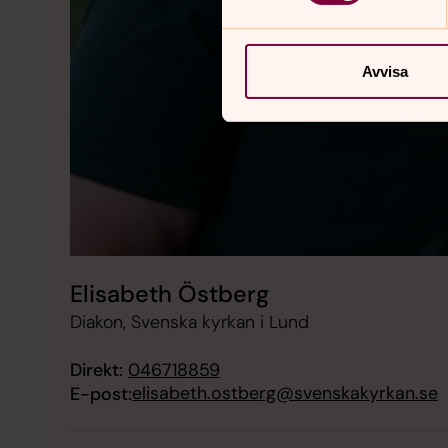
Avvisa
Elisabeth Östberg
Diakon, Svenska kyrkan i Lund
Direkt:
046718859
elisabeth.ostberg@svenskakyrkan.se
E-post: