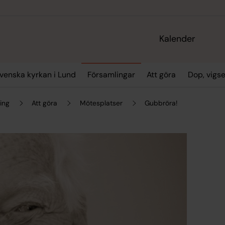
Kalender
enska kyrkan i Lund
Församlingar
Att göra
Dop, vigs
ing
Att göra
Mötesplatser
Gubbröra!