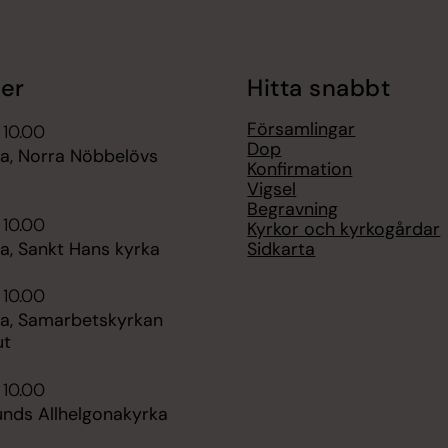
er
Hitta snabbt
Församlingar
 10.00
Dop
, Norra Nöbbelövs
Konfirmation
Vigsel
Begravning
 10.00
Kyrkor och kyrkogårdar
Sidkarta
, Sankt Hans kyrka
 10.00
, Samarbetskyrkan
ut
 10.00
unds Allhelgonakyrka