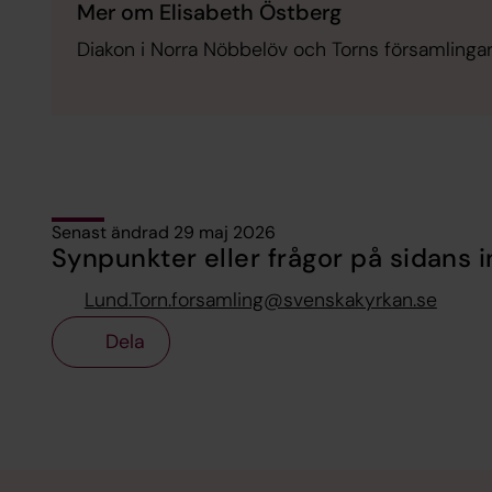
Mer om Elisabeth Östberg
Diakon i Norra Nöbbelöv och Torns församlinga
Senast ändrad 29 maj 2026
Synpunkter eller frågor på sidans i
Lund.Torn.forsamling@svenskakyrkan.se
Dela
Tillbaka till toppen
Tillbaka till innehållet