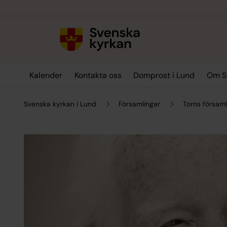
Till innehållet
Till undermeny
Kalender
Kontakta oss
Domprost i Lund
Om Sv
Svenska kyrkan i Lund
Församlingar
Torns församl