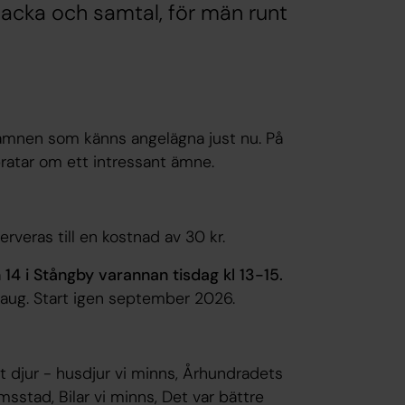
macka och samtal, för män runt
r ämnen som känns angelägna just nu. På
ratar om ett intressant ämne.
rveras till en kostnad av 30 kr.
 14 i Stångby varannan tisdag
kl 13-15.
aug. Start igen september 2026.
 djur - husdjur vi minns, Århundradets
stad, Bilar vi minns, Det var bättre