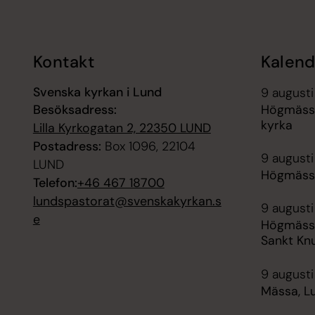
Kontakt
Kalend
Svenska kyrkan i Lund
9 augusti
Besöksadress:
Högmässa
kyrka
Lilla Kyrkogatan 2, 22350 LUND
Postadress:
Box 1096, 22104
9 augusti
LUND
Högmässa
Telefon:
+46 467 18700
lundspastorat@svenskakyrkan.s
9 augusti
e
Högmässa
Sankt Kn
9 augusti
Mässa, L