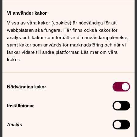
Torsdagsträff med föredrag eller
musik
Vi använder kakor
Torsdagsträffarna i Torn är tillbaka! Vid utvalda tillfällen
Vissa av våra kakor (cookies) är nödvändiga för att
2026 träffas vi efter lunch för trevlig samvaro,
webbplatsen ska fungera. Här finns också kakor för
underhållning eller föredrag, kaffe och kaka.
analys och kakor som förbättrar din användarupplevelse,
samt kakor som används för marknadsföring och när vi
länkar vidare till andra plattformar. Läs mer om våra
kakor.
Senast ändrad 23 december 2025
Synpunkter eller frågor på sidans
innehåll?
Samtyckesval
Lund.Torn.forsamling@svenskakyrkan.se
Nödvändiga kakor
Dela
Inställningar
Analys
Tillbaka till toppen
Tillbaka till innehållet