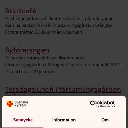
Stickcafé
Vi stickar, virkar och fikar tillsammans på måndagar
ojämna veckor kl 14-16 i församlingsgården Stångby.
Första träffen 2026 är mån 12 januari.
Syföreningen
Vi handarbetar och fikar tillsammans i
församlingsgården i Stångby. Utvalda torsdagar kl 13.30-
15 med start 29 januari.
Torsdagslunch i församlingsgården
Stångby
Torns församlingsgård Stångby. Hemlagad lunch
serveras varje torsdag kl 12.
Samtycke
Information
Om