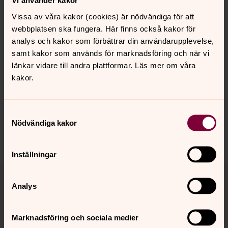
Vi använder kakor
Vissa av våra kakor (cookies) är nödvändiga för att
webbplatsen ska fungera. Här finns också kakor för
analys och kakor som förbättrar din användarupplevelse,
samt kakor som används för marknadsföring och när vi
Senast ändrad 23 december 2025
länkar vidare till andra plattformar. Läs mer om våra
Synpunkter eller frågor på sidans
kakor.
innehåll?
Lund.Torn.forsamling@svenskakyrkan.se
Samtyckesval
Dela
Nödvändiga kakor
Inställningar
Tillbaka till toppen
Tillbaka till innehållet
Analys
Marknadsföring och sociala medier
Kontakt