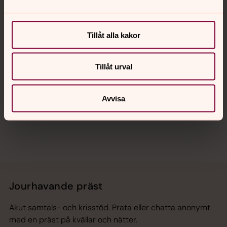
Kalender
Tillåt alla kakor
Hitta snabbt
Tillåt urval
Avvisa
Sociala kanaler
Jourhavande präst
Akut samtals- och krisstöd. Prata eller chatta anonymt
med en präst på kvällar och nätter.