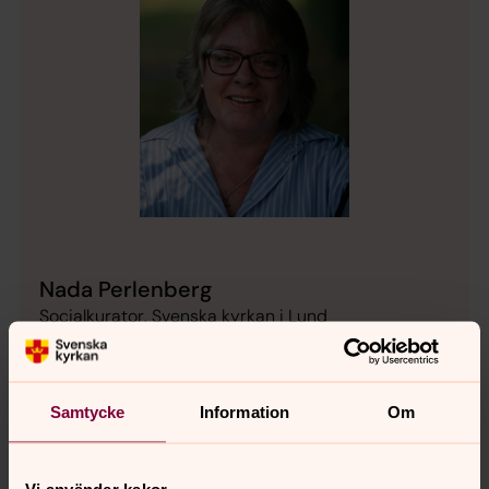
Nada Perlenberg
Socialkurator, Svenska kyrkan i Lund
Direkt:
046-71 87 66
nada.perlenberg@svenskakyrkan.se
E-post:
Samtycke
Information
Om
Mer om Nada Perlenberg
Socialkurator Torns församling