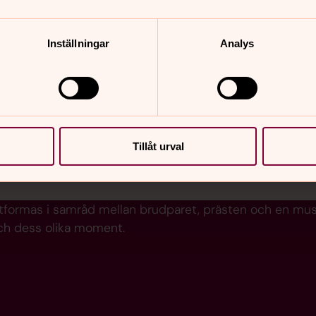
teverket.
Inställningar
Analys
å inspiration vid val av
psalmer, musik
sten).
Tillåt urval
elmusik och sånger och beställa noter.
formas i samråd mellan brudparet, prästen och en musike
ch dess olika moment.