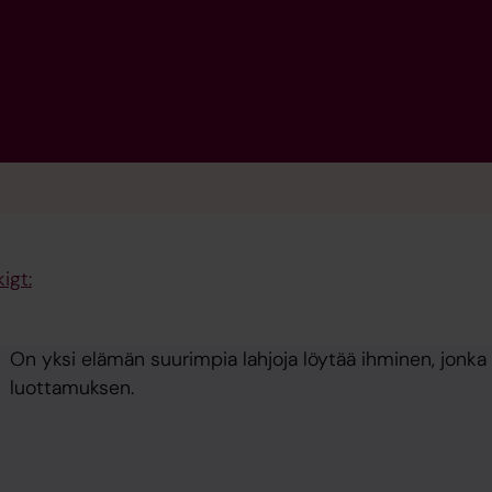
igt:
On yksi elämän suurimpia lahjoja löytää ihminen, jonka k
luottamuksen.