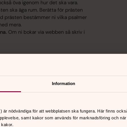
 också öva igenom hur det ska vara.
sten ska äga rum. Berätta för prästen
ed prästen bestämmer ni vilka psalmer
 med mera.
na.
Om ni bokar via webben så skriv i
a rum i någon av våra kyrkor,
jölkuddskyrkan.
Information
Svenska kyrkan för att en vigsel i
) är nödvändiga för att webbplatsen ska fungera. Här finns ocks
pplevelse, samt kakor som används för marknadsföring och när vi
 kakor.