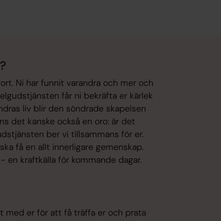
n?
stort. Ni har funnit varandra och mer och
selgudstjänsten får ni bekräfta er kärlek
randras liv blir den söndrade skapelsen
nns det kanske också en oro: är det
gudstjänsten ber vi tillsammans för er.
ska få en allt innerligare gemenskap.
 - en kraftkälla för kommande dagar.
 med er för att få träffa er och prata