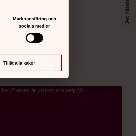
Marknadsföring och
sociala medier
Tillåt alla kakor
r. Prästen är ytterst ansvarig för