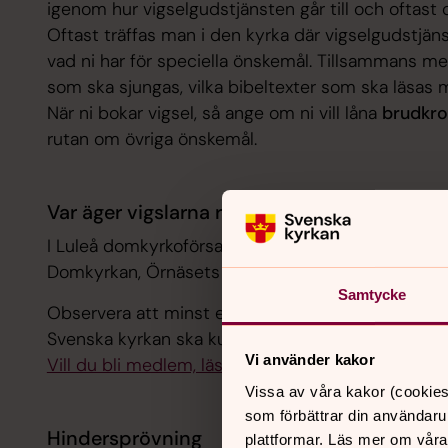
igenom hur vigselgudstjänsten går till och oftast
Oftast träffas man i den kyrka där vigselgudstjän
vad ni har för speciella önskemål. Tillsammans m
som ska sjungas, vilka bibeltexter som ska läsas
När ni bokar vigsel, så ange om ni vill låna
brudkro
rutan om övriga önskemål.
Var äger vigslarna rum?
I Luleå domkyrkoförsamling äger de flesta vigslarn
Domkyrkan, Örnäsets kyrka, Hertsökyrkan eller M
Samtycke
Observera att minst en av er måste vara medlem i 
Svenska kyrkan ska kunna ske.
Vi använder kakor
Vill du bli medlem, läs här.
Vissa av våra kakor (cookies
som förbättrar din användaru
Hindersprövning
plattformar. Läs mer om våra