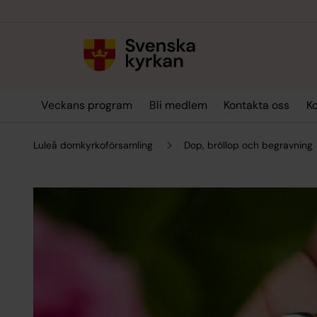
Till innehållet
Till undermeny
Veckans program
Bli medlem
Kontakta oss
K
Luleå domkyrkoförsamling
Dop, bröllop och begravning