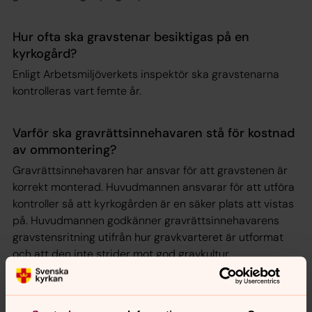
Hur ofta ska gravstenar besiktigas på en
kyrkogård?
Enligt Arbetsmiljöverkets inspektör ska gravstenarna
kontrolleras vart femte år.
Varför ska gravrättsinnehavaren stå för kostnad
av ommontering?
Gravrättsinnehavaren har ansvar för att gravstenen är
korrekt monterad. Huvudmannen ansvarar för att utföra
kontroller så att kyrkogården är en säker plats att vistas
på. Huvudmannen godkänner gravrättsinnehavarens
gravstensritning utifrån hur gravkvarteret är utformat
och att den inte strider mot god gravkultur.
Vilket ansvar har gravstensfirman?