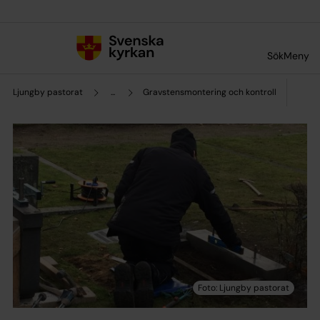
Till innehållet
Till undermeny
Sök
Meny
Ljungby pastorat
...
Gravstensmontering och kontroll