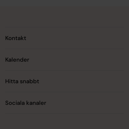
Tillbaka till toppen
Tillbaka till innehållet
Kontakt
Kalender
Hitta snabbt
Sociala kanaler