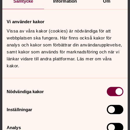
Samtycke
Information
Om
I ansökan till huvudmannen kan ett tillägg göras där det
anges att gravstenen ska monteras enligt CGKs regler
för att säkerställa ett den monteras på ett säkert sätt.
Vi använder kakor
Gravstensfirman ansvarar också för att se till att stenen
är säkert monterad.
Vissa av våra kakor (cookies) är nödvändiga för att
webbplatsen ska fungera. Här finns också kakor för
analys och kakor som förbättrar din användarupplevelse,
Vem vänder man sig till om man är missnöjd
samt kakor som används för marknadsföring och när vi
med monteringen eller kyrkogårdsförvaltningens
länkar vidare till andra plattformar. Läs mer om våra
beslut?
kakor.
Om stenen nyligen har monterats bör man ta kontakt
med stenfirman och reklamera monteringen. Oftast
finns en garantitid på cirka två år, men om stenen är
Samtyckesval
felaktigt monterad kan man reklamera även efter att
Nödvändiga kakor
garantitiden gått ut. Om man är missnöjd med
kyrkogårdsförvaltningens beslut och inte anser att
Inställningar
gravstenen utgör någon fara kan man överklaga beslutet
till Länsstyrelsen.
Analys