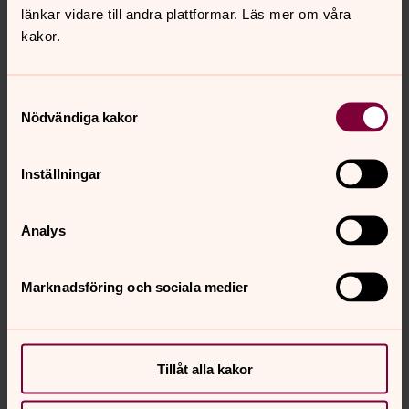
länkar vidare till andra plattformar. Läs mer om våra
rikssida
kakor.
Samtyckesval
Nödvändiga kakor
Om kyrkorna i Kind
Här hittar du mer information om
kyrkorna i Kinds
Inställningar
pastorat
Analys
Marknadsföring och sociala medier
Senast ändrad 5 september 2024
Synpunkter eller frågor på sidans
innehåll?
Tillåt alla kakor
kinds.pastorat@svenskakyrkan.se