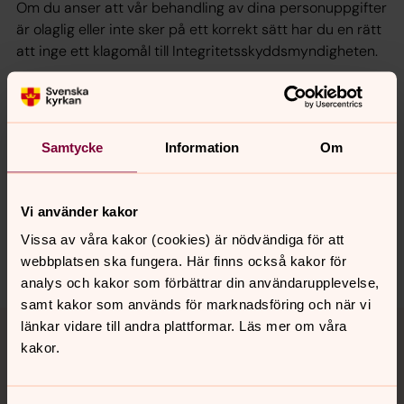
Om du anser att vår behandling av dina personuppgifter
är olaglig eller inte sker på ett korrekt sätt har du en rätt
att inge ett klagomål till Integritetsskyddsmyndigheten.
Vid frågor om vår behandling av dina personuppgifter
kan du höra av dig till gdpr@svenskakyrkanjonkoping.se
Samtycke
Information
Om
Senast ändrad 27 juni 2022
Synpunkter eller frågor på sidans
Vi använder kakor
innehåll?
Vissa av våra kakor (cookies) är nödvändiga för att
jonkoping.info@svenskakyrkan.se
webbplatsen ska fungera. Här finns också kakor för
analys och kakor som förbättrar din användarupplevelse,
samt kakor som används för marknadsföring och när vi
Tillbaka till toppen
Tillbaka till innehållet
länkar vidare till andra plattformar. Läs mer om våra
kakor.