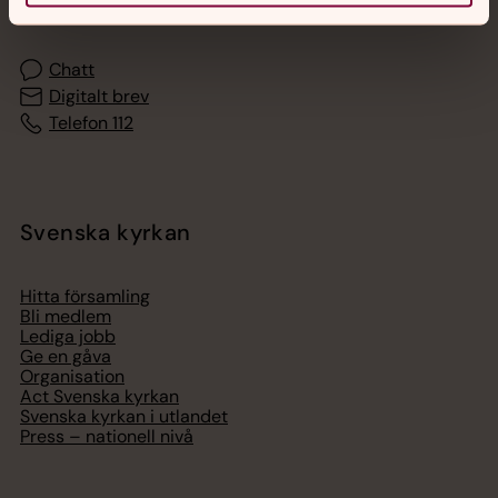
med en präst på kvällar och nätter.
Chatt
Digitalt brev
Telefon 112
Svenska kyrkan
Hitta församling
Bli medlem
Lediga jobb
Ge en gåva
Organisation
Act Svenska kyrkan
Svenska kyrkan i utlandet
Press – nationell nivå