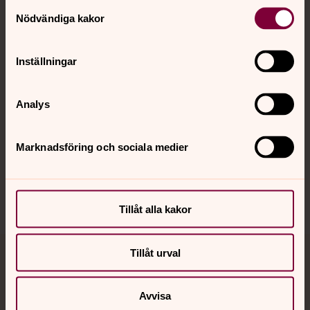
Kontakt
Samtyckesval
Nödvändiga kakor
Kalender
Inställningar
Hitta snabbt
Analys
Marknadsföring och sociala medier
Sociala kanaler
Tillåt alla kakor
Tillåt urval
Jourhavande präst
Akut samtals- och krisstöd. Prata eller chatta anonymt
Avvisa