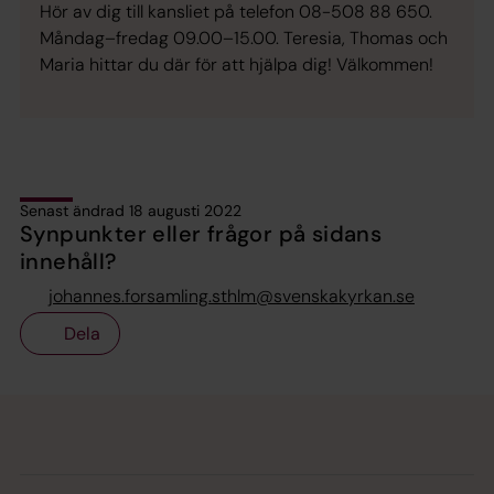
Hör av dig till kansliet på telefon 08-508 88 650.
Måndag–fredag 09.00–15.00. Teresia, Thomas och
Maria hittar du där för att hjälpa dig! Välkommen!
Senast ändrad 18 augusti 2022
Synpunkter eller frågor på sidans
innehåll?
johannes.forsamling.sthlm@svenskakyrkan.se
Dela
Tillbaka till toppen
Tillbaka till innehållet