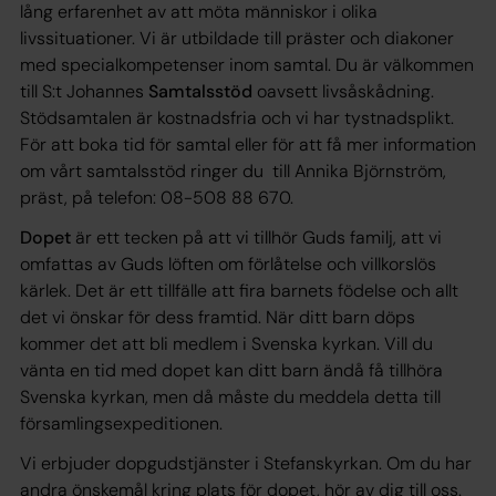
lång erfarenhet av att möta människor i olika
livssituationer. Vi är utbildade till präster och diakoner
med specialkompetenser inom samtal. Du är välkommen
till S:t Johannes
Samtalsstöd
oavsett livsåskådning.
Stödsamtalen är kostnadsfria och vi har tystnadsplikt.
För att boka tid för samtal eller för att få mer information
om vårt samtalsstöd ringer du till Annika Björnström,
präst, på telefon: 08-508 88 670.
Dopet
är ett tecken på att vi tillhör Guds familj, att vi
omfattas av Guds löften om förlåtelse och villkorslös
kärlek. Det är ett tillfälle att fira barnets födelse och allt
det vi önskar för dess framtid. När ditt barn döps
kommer det att bli medlem i Svenska kyrkan. Vill du
vänta en tid med dopet kan ditt barn ändå få tillhöra
Svenska kyrkan, men då måste du meddela detta till
församlingsexpeditionen.
Vi erbjuder dopgudstjänster i Stefanskyrkan. Om du har
andra önskemål kring plats för dopet, hör av dig till oss.