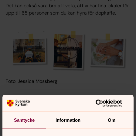
Det kan också vara bra att veta, att vi har fina lokaler för
upp till 65 personer som du kan hyra för dopkaffe.
Foto: Jessica Mossberg
Ett bröllop
är en speciell högtid i livet, en fest som ofta
planeras lång tid i förväg. Bröllopet blir ofta ett minne för
livet, inte bara för dem som gifter sig, utan också för
Samtycke
Information
Om
släkt och vänner. Vigseln i sig måste inte alls vara stor
och påkostad. Den är gratis för kyrkans medlemmar och
kan i princip äga rum var som helst. Förutom brudparet