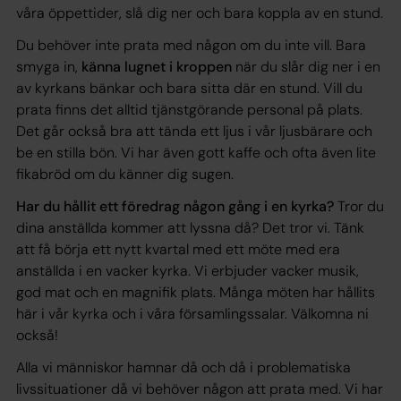
våra öppettider, slå dig ner och bara koppla av en stund.
Du behöver inte prata med någon om du inte vill. Bara
smyga in,
känna lugnet i kroppen
när du slår dig ner i en
av kyrkans bänkar och bara sitta där en stund. Vill du
prata finns det alltid tjänstgörande personal på plats.
Det går också bra att tända ett ljus i vår ljusbärare och
be en stilla bön. Vi har även gott kaffe och ofta även lite
fikabröd om du känner dig sugen.
Har du hållit ett föredrag någon gång i en kyrka?
Tror du
dina anställda kommer att lyssna då? Det tror vi. Tänk
att få börja ett nytt kvartal med ett möte med era
anställda i en vacker kyrka. Vi erbjuder vacker musik,
god mat och en magnifik plats. Många möten har hållits
här i vår kyrka och i våra församlingssalar. Välkomna ni
också!
Alla vi människor hamnar då och då i problematiska
livssituationer då vi behöver någon att prata med. Vi har