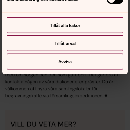
annat fall ordnar församlingsexpeditionen en tillgänglig
präst. Den präst som ska hålla begravningsgudstjänsten
kontaktar de anhöriga för samtal kring
begravningsgudstjänsten.
Tillåt alla kakor
Vill man ha begravningsgudstjänst i en annan församling
än där den avlidne var skriven, bekostas detta av
Tillåt urval
hemförsamlingen. Om den avlidne tillhörde ett annat
kristet trossamfund än Svenska kyrkan upplåter
församlingen sina kyrkor, mot avgift, efter beslut av
Avvisa
kyrkoherden. Det kan vara skönt att ha någon att prata
med om sorgen och den som gått bort. Det går bra att
kontakta någon av våra diakoner eller präster. Du är
välkommen att hyra våra samlingslokaler för
begravningskaffe via församlingsexpeditionen. ♣
VILL DU VETA MER?