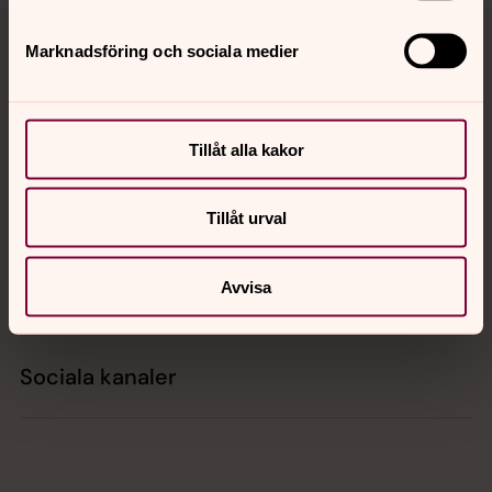
Tillbaka till toppen
Tillbaka till innehållet
Marknadsföring och sociala medier
Kontakt
Tillåt alla kakor
Kalender
Tillåt urval
Avvisa
Hitta snabbt
Sociala kanaler