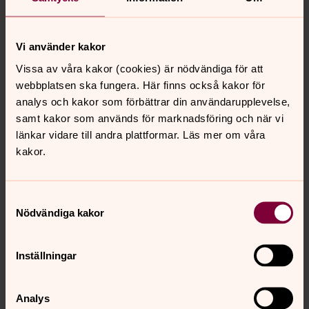
Utdelning av hygienkit och informationskampanj för
att hindra sjukdomsspridning.
Vi använder kakor
Matförsörjning.
Vissa av våra kakor (cookies) är nödvändiga för att
Försörjningsstöd – pengar så att familjer kan köpa
webbplatsen ska fungera. Här finns också kakor för
mat.
analys och kakor som förbättrar din användarupplevelse,
Träning i förbättrad katastrofberedskap.
samt kakor som används för marknadsföring och när vi
Psykosocialt stöd.
länkar vidare till andra plattformar. Läs mer om våra
kakor.
Samtyckesval
Senast ändrad 6 oktober 2017
Synpunkter eller frågor på sidans
Nödvändiga kakor
innehåll?
johannes.forsamling.sthlm@svenskakyrkan.se
Inställningar
Dela
Analys