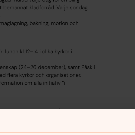
ett bemannat klädförråd. Varje söndag
.
maglagning, bakning, motion och
 lunch kl 12–14 i olika kyrkor i
menskap (24–26 december), samt Påsk i
flera kyrkor och organisationer.
rmation om alla initiativ ”i
dag–fredag. Vi bjuder på en rejäl
något varmt att dricka. Varje dag
la diverse inslag från personal, gäster