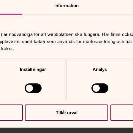
Information
nde miljö där man kan känna sig sedd
) är nödvändiga för att webbplatsen ska fungera. Här finns ocks
pplevelse, samt kakor som används för marknadsföring och när vi
 kakor.
Inställningar
Analys
Tillåt urval