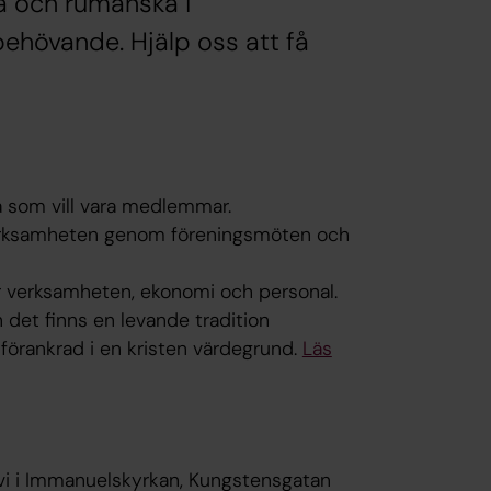
a och rumänska i
 behövande. Hjälp oss att få
a som vill vara medlemmar.
verksamheten genom föreningsmöten och
ör verksamheten, ekonomi och personal.
 det finns en levande tradition
örankrad i en kristen värdegrund.
Läs
r vi i Immanuelskyrkan, Kungstensgatan