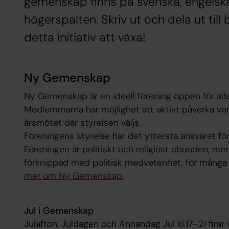
gemenskap finns på svenska, engelsk
högerspalten. Skriv ut och dela ut till
detta initiativ att växa!
Ny Gemenskap
Ny Gemenskap är en ideell förening öppen för all
Medlemmarna har möjlighet att aktivt påverka 
årsmötet där styrelsen väljs.
Föreningens styrelse har det yttersta ansvaret f
Föreningen är politiskt och religiöst obunden, men
förknippad med politisk medvetenhet, för många f
mer om Ny Gemenskap.
Jul i Gemenskap
Julafton, Juldagen och Annandag Jul kl.17–21 fira