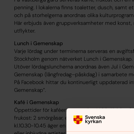
penning. I lokalerna finns toaletter, dusch, samt 
och på storhelgerna anordnas olika kulturprogram
Här erbjuds även gruppverksamheter med konst, 
utflykter.
Lunch i Gemenskap
Varje lördag under terminerna serveras en avgiftsfri
Stockholm genom nätverket Lunch i Gemenskap.
Utöver lördagsluncherna anordnas även Jul i Ge
Gemenskap (långfredag–påskdag) i samarbete med 
På Facebook hittar du kontinuerligt uppdaterad info
Gemenskap”.
Kafé i Gemenskap
Öppettider för kaféerna är mellan kl.09-12.00 mån
frukost: 2 smörgåsar, en tallrik fil med müsli och 
kl.10.30-10.45 äger en samling rum som kan innehål
eller inbjudna artister, ofta innehållande musik.