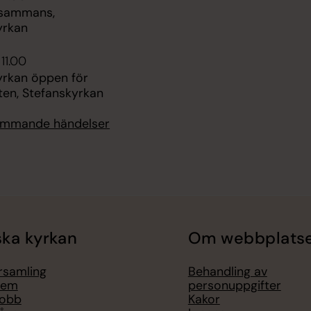
llsammans,
yrkan
 11.00
yrkan öppen för
ten, Stefanskyrkan
kommande händelser
ka kyrkan
Om webbplats
örsamling
Behandling av
lem
personuppgifter
jobb
Kakor