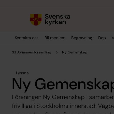
Till innehållet
Till undermeny
Kontakta oss
Bli medlem
Begravning
Dop
V
S:t Johannes församling
Ny Gemenskap
Lyssna
Ny Gemenska
Föreningen Ny Gemenskap i samarbet
frivilliga i Stockholms innerstad. Vägbes