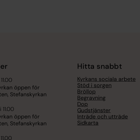
er
Hitta snabbt
Kyrkans sociala arbete
 11.00
Stöd i sorgen
yrkan öppen för
Bröllop
ten, Stefanskyrkan
Begravning
Dop
 11.00
Gudstjänster
Inträde och utträde
yrkan öppen för
Sidkarta
ten, Stefanskyrkan
 11.00