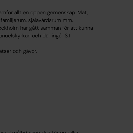
framför allt en öppen gemenskap. Mat,
er, familjerum, själavårdsrum mm.
Stockholm har gått samman för att kunna
mmanuelskyrkan och där ingår S:t
atser och gåvor.
gad måltid varje dag för en billig