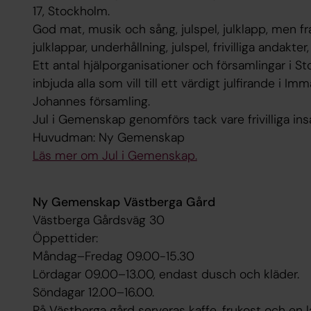
17, Stockholm.
God mat, musik och sång, julspel, julklapp, men 
julklappar, underhållning, julspel, frivilliga andakt
Ett antal hjälporganisationer och församlingar i 
inbjuda alla som vill till ett värdigt julfirande i I
Johannes församling.
Jul i Gemenskap genomförs tack vare frivilliga ins
Huvudman: Ny Gemenskap
Läs mer om Jul i Gemenskap.
Ny Gemenskap Västberga Gård
Västberga Gårdsväg 30
Öppettider:
Måndag–Fredag 09.00-15.30
Lördagar 09.00–13.00, endast dusch och kläder.
Söndagar 12.00–16.00.
På Västberga gård serveras kaffe, frukost och en la