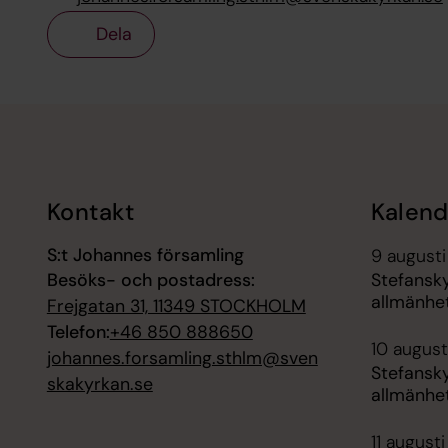
Dela
Tillbaka till toppen
Tillbaka till innehållet
Kontakt
Kalend
S:t Johannes församling
9 augusti
Besöks- och postadress:
Stefansk
allmänhe
Frejgatan 31, 11349 STOCKHOLM
Telefon:
+46 850 888650
10 augusti
johannes.forsamling.sthlm@sven
Stefansk
skakyrkan.se
allmänhe
11 augusti