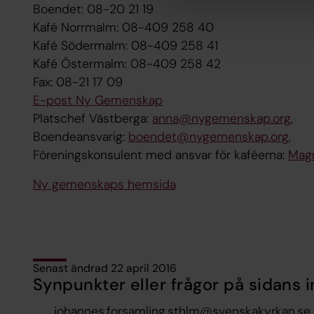
Boendet: 08-20 21 19
Kafé Norrmalm: 08-409 258 40
Kafé Södermalm: 08-409 258 41
Kafé Östermalm: 08-409 258 42
Fax: 08-21 17 09
E-post Ny Gemenskap
Platschef Västberga:
anna@nygemenskap.org
,
Boendeansvarig:
boendet@nygemenskap.org
,
Föreningskonsulent med ansvar för kaféerna:
Mag
Ny gemenskaps hemsida
Senast ändrad 22 april 2016
Synpunkter eller frågor på sidans i
johannes.forsamling.sthlm@svenskakyrkan.se