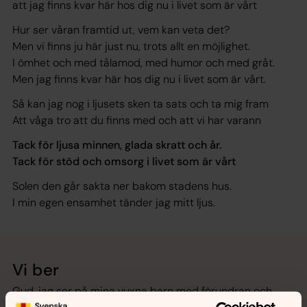
att jag finns kvar här hos dig nu i livet som är vårt
Hur ser våran framtid ut, vem kan veta det?
Men vi finns ju här just nu, trots allt en möjlighet.
I ömhet och med tålamod, med humor och med gråt.
Men jag finns kvar här hos dig nu i livet som är vårt.
Så kan jag nog i ljusets sken ta sats och ta mig fram
Att våga tro att du finns med och att vi har varann
Tack för ljusa minnen, glada skratt och år.
Tack för stöd och omsorg i livet som är vårt
Solen den går sakta ner bakom stadens hus.
I min egen ensamhet tänder jag mitt ljus.
Vi ber
Gud, jag ser på mina vuxna barn med förundran och