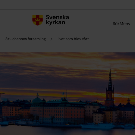
Till innehållet
Till undermeny
Sök
Meny
S:t Johannes församling
Livet som blev vårt