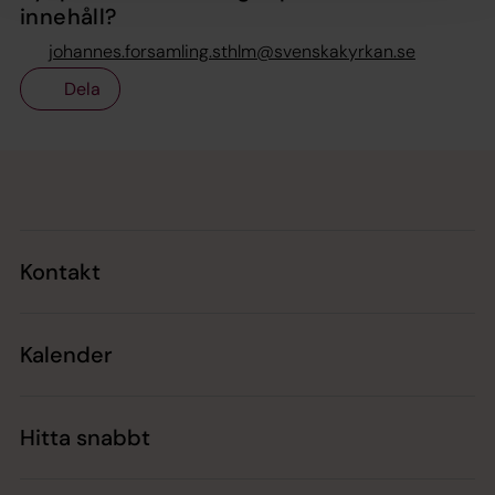
innehåll?
johannes.forsamling.sthlm@svenskakyrkan.se
Dela
Tillbaka till toppen
Tillbaka till innehållet
Kontakt
Kalender
Hitta snabbt