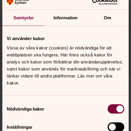
kärlek.
Jag tackar dig för livet och för den gåva jag har fått i
mina barn. De bär styrka, klokskap och egna drömmar.
Samtycke
Information
Om
Det som började i mina armar har blivit till deras eget liv.
Jag ber att de alltid ska känna sig burna av kärlek och
Vi använder kakor
att framtiden ska bara hopp, ljus och glädje för dem.
Vissa av våra kakor (cookies) är nödvändiga för att
Amen.
webbplatsen ska fungera. Här finns också kakor för
analys och kakor som förbättrar din användarupplevelse,
samt kakor som används för marknadsföring och när vi
länkar vidare till andra plattformar. Läs mer om våra
kakor.
Livets höst kan bli vår – musiken
Nyskriven musik för er som arbetar på äldreboenden
Samtyckesval
runt om i Sverige och/eller med olika sorg- och
Nödvändiga kakor
samtalsgrupper ute i församlingar. Med vackra och
hoppfulla texter tar vi upp ett stort och ibland svårt
Inställningar
ämne som vi hoppas ska leda till både fördjupade